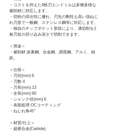
・コストを抑えた4枚刃エンドミルは多種多様な
被削材に対応します。
・切粉の排出性に優れ、刃先の剛性も高い強ねじ
れ刃形で一般鋼、ステンレス鋼等に対応します。
・独自のチップポケット形状により、溝切削を2
枚刃並の切り込み深さで切削できます。
＜用途＞
・被削材:炭素鋼、合金鋼、調質鋼、アルミ、鋳
鉄。
＜仕様＞
・刃径(mm):6
・刃数:4
・刃長(mm):13
・全長(mm):60
・シャンク径(mm):6
・表面処理:OCコーティング
・ねじれ角45°
＜材質/仕上＞
・超硬合金(Carbide)