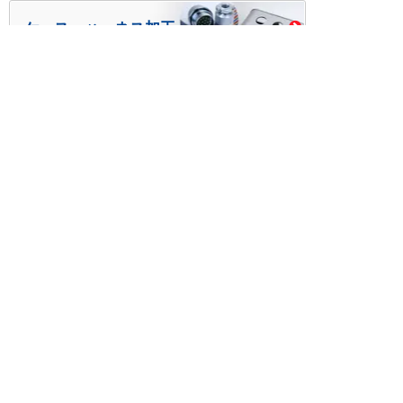
ケース・ハーネス加工
※掲載されている価格には消費税、各種手数料が含まれ
ておりません。別途消費税およびお支払方法に応じた
手数料が必要になります。
※このホームページに掲載されている、記事・写真の一
部または全部をそのまま、または改変して利用・転
載・転用することを禁じます。
※商品によって販売価格が店頭価格と異なる場合がござ
います。
※弊社ではお客様が商品を選びやすくするためにデータ
シートの提供や技術情報、商品画像の表示を行ってい
ます。
しかしさまざまな事情により、これらの情報がすべて
正確であることを弊社が保証することはできません。
商品の正確な仕様等は各メーカーの最新のデータシー
トで確認して頂きますようお願いいたします。
また、商品画像につきましても、当アイテムとは異な
るイメージ画像を表示している場合がございます。