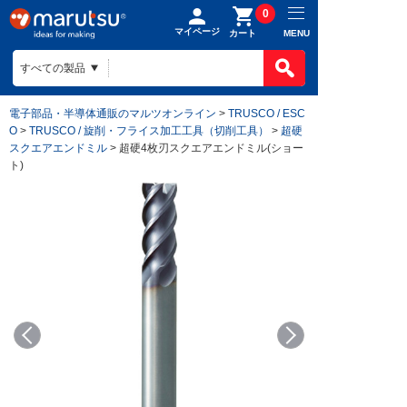
0
マイページ
MENU
カート
電子部品・半導体通販のマルツオンライン
>
TRUSCO / ESC
O
>
TRUSCO / 旋削・フライス加工工具（切削工具）
>
超硬
スクエアエンドミル
> 超硬4枚刃スクエアエンドミル(ショー
ト)