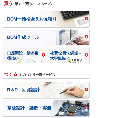
買う
早く・便利に・スムーズに
BOM一括検索＆お見積り
BOM作成ツール
口座開設・請求書
校費/公費で調達－
後払い
大学生協
つくる
ものづくり一貫サービス
R＆D・回路設計
基板設計・製造・実装