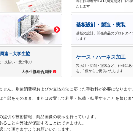
専任技術者がR＆D(研究開発）や回
たします
基板設計・製造・実装
基板の設計、開発商品のプロトタイ
します
で調達－大学生協
ケース・ハーネス加工
文・支払い・受け取り
穴あけ・切削・塗装など、仕様にあ
を、1個からご提供いたします
大学生協組合員様
ません。別途消費税およびお支払方法に応じた手数料が必要になります
は全部をそのまま、または改変して利用・転載・転用することを禁じま
。
の提供や技術情報、商品画像の表示を行っています。
あることを弊社が保証することはできません。
認して頂きますようお願いいたします。