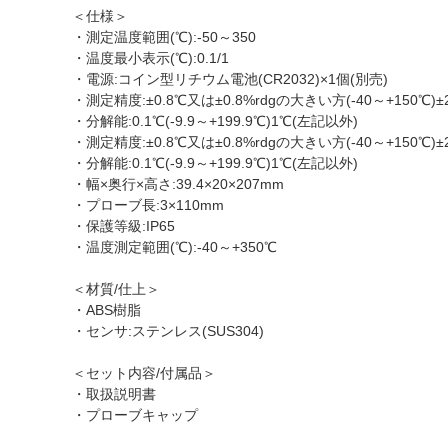
＜仕様＞
・測定温度範囲(℃):-50～350
・温度最小表示(℃):0.1/1
・電源:コイン型リチウム電池(CR2032)×1個(別売)
・測定精度:±0.8℃又は±0.8%rdgの大きい方(-40～+150℃)±2℃
・分解能:0.1℃(-9.9～+199.9℃)1℃(左記以外)
・測定精度:±0.8℃又は±0.8%rdgの大きい方(-40～+150℃)±2℃
・分解能:0.1℃(-9.9～+199.9℃)1℃(左記以外)
・幅×奥行×高さ:39.4×20×207mm
・プローブ長:3×110mm
・保護等級:IP65
・温度測定範囲(℃):-40～+350℃
＜材質/仕上＞
・ABS樹脂
・センサ:ステンレス(SUS304)
＜セット内容/付属品＞
・取扱説明書
・プローブキャップ