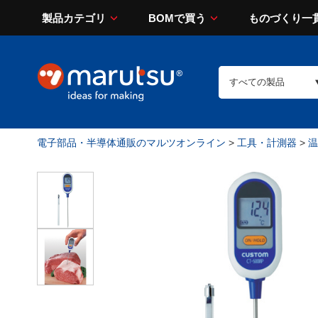
製品カテゴリ
BOMで買う
ものづくり一
電子部品・半導体通販のマルツオンライン
>
工具・計測器
>
温