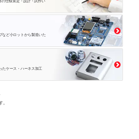
路の仕様策定・設計・試作い
プなど小ロットから製造いた
ったケース・ハーネス加工
。
す。