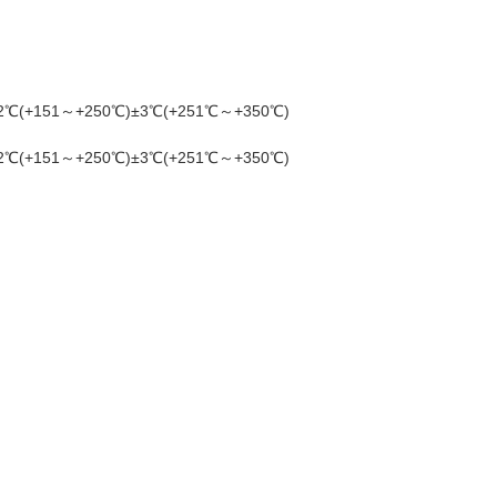
(+151～+250℃)±3℃(+251℃～+350℃)
(+151～+250℃)±3℃(+251℃～+350℃)