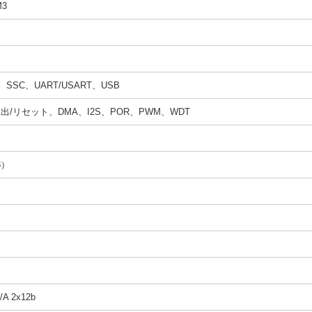
M3
、SSC、UART/USART、USB
/リセット、DMA、I2S、POR、PWM、WDT
8）
/A 2x12b