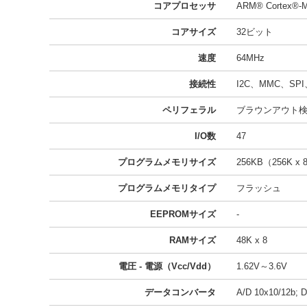
コアプロセッサ
ARM® Cortex®-
コアサイズ
32ビット
速度
64MHz
接続性
I2C、MMC、SPI
ペリフェラル
ブラウンアウト検出
I/O数
47
プログラムメモリサイズ
256KB（256K x 
プログラムメモリタイプ
フラッシュ
EEPROMサイズ
-
RAMサイズ
48K x 8
電圧 - 電源（Vcc/Vdd）
1.62V～3.6V
データコンバータ
A/D 10x10/12b; D