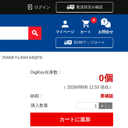
ログイン
配送状況を確認
0
マイページ
カート
お問合せ
BOMアップロード
T 256KB FLASH 64QFN
DigiKey在庫数：
0個
（
2026/08/06 11:53
現在）
納期：
要確認
購入数量