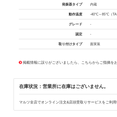
発振器タイプ
内蔵
動作温度
-40°C～85°C（T
グレード
-
認定
-
取り付けタイプ
面実装
11642427
!041! ATSAM3S4BA-MU
掲載情報に誤りがございましたら、こちらからご指摘を
在庫状況：営業所に在庫はございません。
マルツ全店でオンライン注文&店頭受取りサービスをご利用