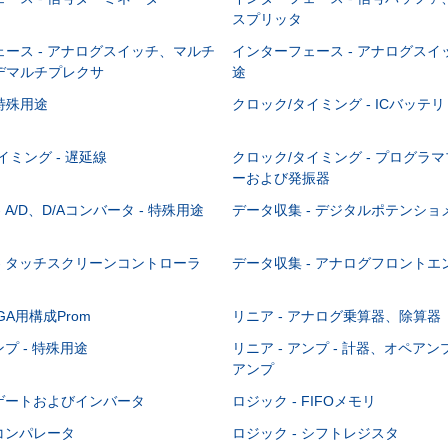
スプリッタ
ース - アナログスイッチ、マルチ
インターフェース - アナログスイッ
デマルチプレクサ
途
特殊用途
クロック/タイミング - ICバッテリ
イミング - 遅延線
クロック/タイミング - プログラ
ーおよび発振器
 A/D、D/Aコンバータ - 特殊用途
データ収集 - デジタルポテンショ
- タッチスクリーンコントローラ
データ収集 - アナログフロントエ
PGA用構成Prom
リニア - アナログ乗算器、除算器
ンプ - 特殊用途
リニア - アンプ - 計器、オペア
アンプ
 ゲートおよびインバータ
ロジック - FIFOメモリ
 コンパレータ
ロジック - シフトレジスタ