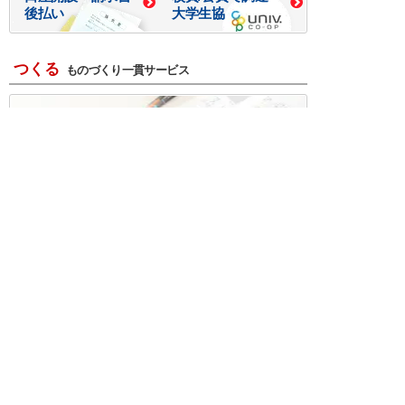
後払い
大学生協
つくる
ものづくり一貫サービス
R＆D・回路設計
基板設計・製造・実装
ケース・ハーネス加工
※掲載されている価格には消費税、各種手数料が含まれ
ておりません。別途消費税およびお支払方法に応じた
手数料が必要になります。
※このホームページに掲載されている、記事・写真の一
部または全部をそのまま、または改変して利用・転