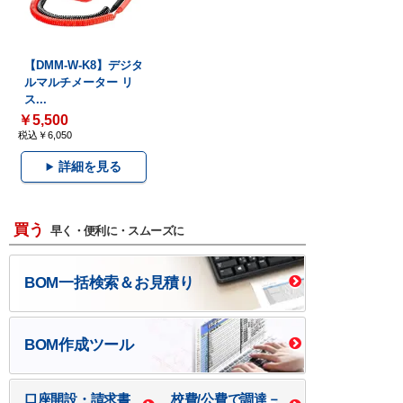
【DMM-W-K8】デジタ
ルマルチメーター リ
ス...
￥5,500
税込￥6,050
詳細を見る
買う
早く・便利に・スムーズに
BOM一括検索＆お見積り
BOM作成ツール
口座開設・請求書
校費/公費で調達－