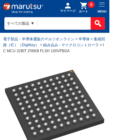
0
マイページ
MENU
カート
電子部品・半導体通販のマルツオンライン
>
半導体
>
集積回
路（IC）（DigiKey）
>
組み込み - マイクロコントローラ
> I
C MCU 32BIT 256KB FLSH 100VFBGA