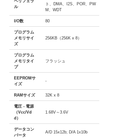
ペリフェラ
ト、DMA、I2S、POR、PW
ル
M、WDT
I/O数
80
プログラム
メモリサイ
256KB（256K x 8）
ズ
プログラム
メモリタイ
フラッシュ
プ
EEPROMサ
-
イズ
RAMサイズ
32K x 8
電圧 - 電源
（Vcc/Vd
1.68V～3.6V
d）
データコン
A/D 15x12b; D/A 1x10b
バータ