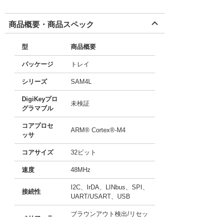
商品概要・商品スペック
型
商品概要
パッケージ
トレイ
シリーズ
SAM4L
DigiKeyプロ
未検証
グラマブル
コアプロセ
ARM® Cortex®-M4
ッサ
コアサイズ
32ビット
速度
48MHz
I2C、IrDA、LINbus、SPI、
接続性
UART/USART、USB
ブラウンアウト検出/リセッ