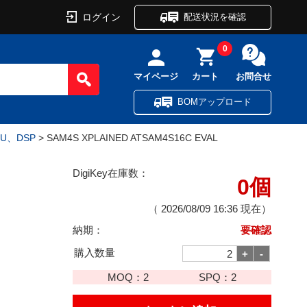
ログイン
配送状況を確認
0
マイページ
カート
お問合せ
BOMアップロード
CU、DSP
> SAM4S XPLAINED ATSAM4S16C EVAL
DigiKey在庫数：
0個
（
2026/08/09 16:36
現在）
納期：
要確認
購入数量
MOQ：
2
SPQ：
2