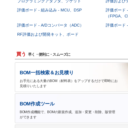
プログラミングアダプタ、ソケット
評価および
評価ボード - 組み込み - MCU、DSP
評価ボード 
（FPGA、C
評価ボード - A/Dコンバータ（ADC）
評価ボード 
RF評価および開発キット、ボード
買う
早く・便利に・スムーズに
BOM一括検索＆お見積り
お手元にある大量のBOM（材料表）をアップするだけで即時にお
見積りいたします
BOM作成ツール
BOM作成機能で、BOMの新規作成、追加・変更・削除、版管理
ができます