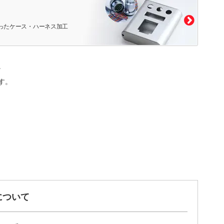
ったケース・ハーネス加工
。
す。
について