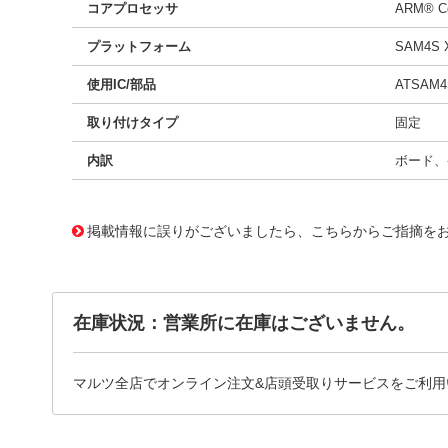
コアプロセッサ
ARM® Co
プラットフォーム
SAM4S X
使用IC/部品
ATSAM4
取り付けタイプ
固定
内訳
ボード、
11642870 0000000201019299
!041! ATSAM4S-XPLD
掲載情報に誤りがございましたら、こちらからご指摘を
在庫状況：営業所に在庫はございません。
マルツ全店でオンライン注文&店頭受取りサービスをご利用