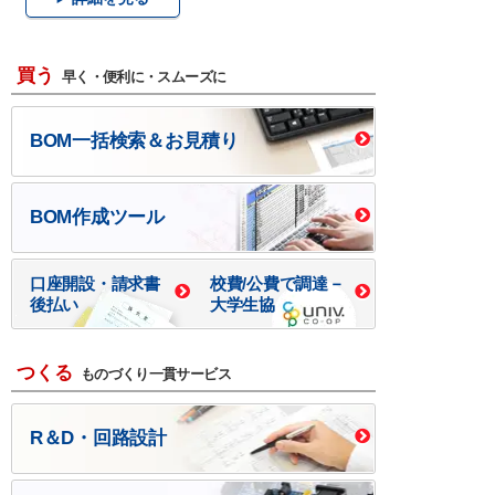
買う
早く・便利に・スムーズに
BOM一括検索＆お見積り
BOM作成ツール
口座開設・請求書
校費/公費で調達－
後払い
大学生協
つくる
ものづくり一貫サービス
R＆D・回路設計