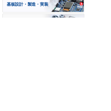
基板設計・製造・実装
ケース・ハーネス加工
※掲載されている価格には消費税、各種手数料が含まれ
ておりません。別途消費税およびお支払方法に応じた
手数料が必要になります。
※このホームページに掲載されている、記事・写真の一
部または全部をそのまま、または改変して利用・転
載・転用することを禁じます。
※商品によって販売価格が店頭価格と異なる場合がござ
います。
※弊社ではお客様が商品を選びやすくするためにデータ
シートの提供や技術情報、商品画像の表示を行ってい
ます。
しかしさまざまな事情により、これらの情報がすべて
正確であることを弊社が保証することはできません。
商品の正確な仕様等は各メーカーの最新のデータシー