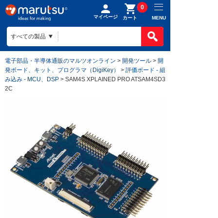
0
マイページ
MENU
カート
電子部品・半導体通販のマルツオンライン
>
開発ツール
>
開
発ボード、キット、プログラマ（DigiKey）
>
評価ボード - 組
み込み - MCU、DSP
> SAM4S XPLAINED PRO ATSAM4SD3
2C