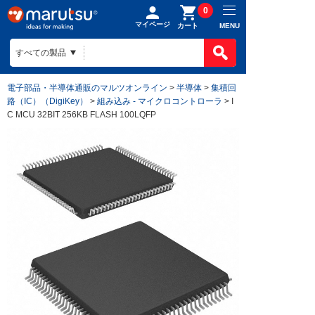
0
マイページ
MENU
カート
電子部品・半導体通販のマルツオンライン
>
半導体
>
集積回
路（IC）（DigiKey）
>
組み込み - マイクロコントローラ
> I
C MCU 32BIT 256KB FLASH 100LQFP