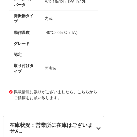
A/D 16x12b; D/A 2x12b
バータ
発振器タイ
内蔵
プ
動作温度
-40°C～85°C（TA）
グレード
-
認定
-
取り付けタ
面実装
イプ
11642929
!041! ATSAM4S4CA-AU
掲載情報に誤りがございましたら、こちらから
ご指摘をお願い致します。
在庫状況：営業所に在庫はございま
せん。