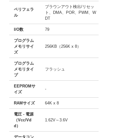
ブラウンアウト検出/リセッ
ペリフェラ
ト、DMA、POR、PWM、W
ル
DT
I/O数
79
プログラム
メモリサイ
256KB（256K x 8）
ズ
プログラム
メモリタイ
フラッシュ
プ
EEPROMサ
-
イズ
RAMサイズ
64K x 8
電圧 - 電源
（Vcc/Vd
1.62V～3.6V
d）
データコン