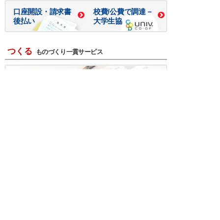
口座開設・請求書
校費/公費で調達－
後払い
大学生協
つくる
ものづくり一貫サービス
R＆D・回路設計
基板設計・製造・実装
ケース・ハーネス加工
※掲載されている価格には消費税、各種手数料が含まれ
ておりません。別途消費税およびお支払方法に応じた
手数料が必要になります。
※このホームページに掲載されている、記事・写真の一