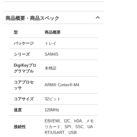
商品概要・商品スペック
型
商品概要
パッケージ
トレイ
シリーズ
SAM4S
DigiKeyプロ
未検証
グラマブル
コアプロセ
ARM® Cortex®-M4
ッサ
コアサイズ
32ビット
速度
120MHz
EBI/EMI、I2C、IrDA、メモ
接続性
リカード、SPI、SSC、UA
RT/USART、USB