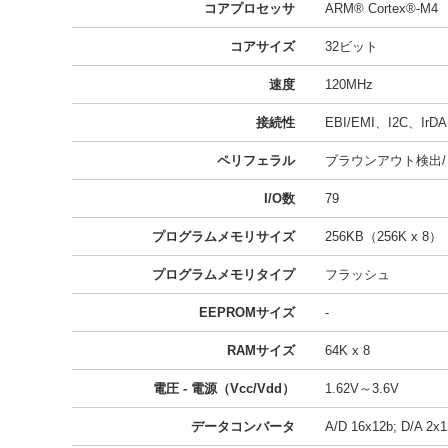
コアプロセッサ
ARM® Cortex®-M4
コアサイズ
32ビット
速度
120MHz
接続性
EBI/EMI、I2C、I
ペリフェラル
ブラウンアウト検出/
I/O数
79
プログラムメモリサイズ
256KB（256K x 8）
プログラムメモリタイプ
フラッシュ
EEPROMサイズ
-
RAMサイズ
64K x 8
電圧 - 電源（Vcc/Vdd）
1.62V～3.6V
データコンバータ
A/D 16x12b; D/A 2x