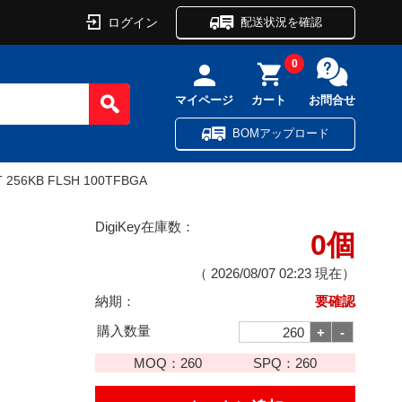
ログイン
配送状況を確認
0
マイページ
カート
お問合せ
BOMアップロード
T 256KB FLSH 100TFBGA
DigiKey在庫数：
0個
（
2026/08/07 02:23
現在）
納期：
要確認
購入数量
MOQ：
260
SPQ：
260