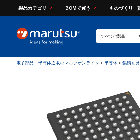
製品カテゴリ
BOMで買う
ものづくり一
電子部品・半導体通販のマルツオンライン
>
半導体
>
集積回路（