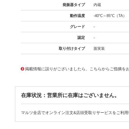
発振器タイプ
内蔵
動作温度
-40°C～85°C（TA）
グレード
-
認定
-
取り付けタイプ
面実装
11642931
!041! ATSAM4S4CA-CU
掲載情報に誤りがございましたら、こちらからご指摘を
在庫状況：営業所に在庫はございません。
マルツ全店でオンライン注文&店頭受取りサービスをご利用