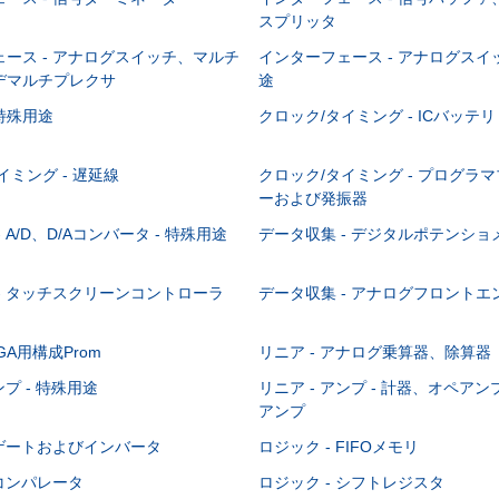
スプリッタ
ース - アナログスイッチ、マルチ
インターフェース - アナログスイッ
デマルチプレクサ
途
特殊用途
クロック/タイミング - ICバッテリ
イミング - 遅延線
クロック/タイミング - プログラ
ーおよび発振器
 A/D、D/Aコンバータ - 特殊用途
データ収集 - デジタルポテンショ
- タッチスクリーンコントローラ
データ収集 - アナログフロントエ
PGA用構成Prom
リニア - アナログ乗算器、除算器
ンプ - 特殊用途
リニア - アンプ - 計器、オペア
アンプ
 ゲートおよびインバータ
ロジック - FIFOメモリ
 コンパレータ
ロジック - シフトレジスタ