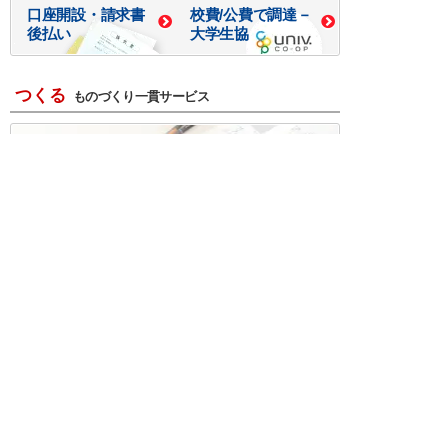
口座開設・請求書
校費/公費で調達－
後払い
大学生協
つくる
ものづくり一貫サービス
R＆D・回路設計
基板設計・製造・実装
ケース・ハーネス加工
※掲載されている価格には消費税、各種手数料が含まれ
ておりません。別途消費税およびお支払方法に応じた
手数料が必要になります。
※このホームページに掲載されている、記事・写真の一