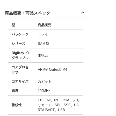
商品概要・商品スペック
型
商品概要
パッケージ
トレイ
シリーズ
SAM4S
DigiKeyプロ
未検証
グラマブル
コアプロセ
ARM® Cortex®-M4
ッサ
コアサイズ
32ビット
速度
120MHz
EBI/EMI、I2C、IrDA、メモ
接続性
リカード、SPI、SSC、UA
RT/USART、USB