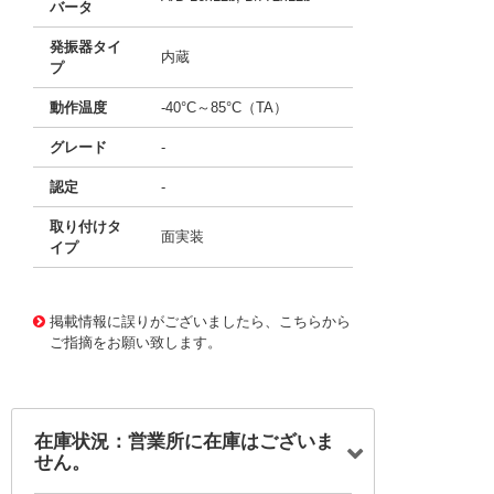
バータ
発振器タイ
内蔵
プ
動作温度
-40°C～85°C（TA）
グレード
-
認定
-
取り付けタ
面実装
イプ
11642959
!041! ATSAM4S8CA-CFU
掲載情報に誤りがございましたら、こちらから
ご指摘をお願い致します。
在庫状況：営業所に在庫はございま
せん。