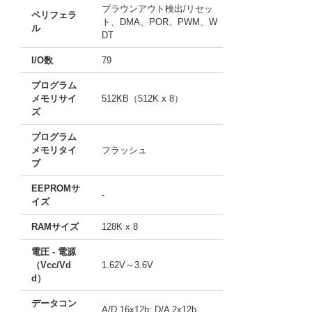
ブラウンアウト検出/リセッ
ペリフェラ
ト、DMA、POR、PWM、W
ル
DT
I/O数
79
プログラム
メモリサイ
512KB（512K x 8）
ズ
プログラム
メモリタイ
フラッシュ
プ
EEPROMサ
-
イズ
RAMサイズ
128K x 8
電圧 - 電源
（Vcc/Vd
1.62V～3.6V
d）
データコン
A/D 16x12b; D/A 2x12b