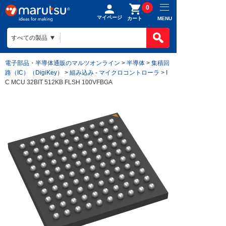
0
マイページ
MENU
カート
電子部品・半導体通販のマルツオンライン
>
半導体
>
集積回
路（IC）（DigiKey）
>
組み込み - マイクロコントローラ
> I
C MCU 32BIT 512KB FLSH 100VFBGA