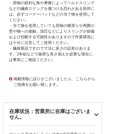
・荷物の鋭利な角や摩擦によってベルトスリング
などの繊維スリングを傷つける恐れがある箇所に
は、必ずコーナーパッドなどの当て物を使用して
ください。
・当て物を使用していても荷物の横滑りや周囲の
壁や物への接触、加圧などによりスリングが損傷
および切断する可能性がありますので作業環境に
は十分に注意してご使用ください。
・繊維製品ですので寸法に多少の誤差がありま
す。2本組などで厳密な長さ揃えが必要な場合に
は事前にご相談ください。
1164333
!095! TBSN1.6TX2M
掲載情報に誤りがございましたら、こちらから
ご指摘をお願い致します。
在庫状況：営業所に在庫はございま
せん。