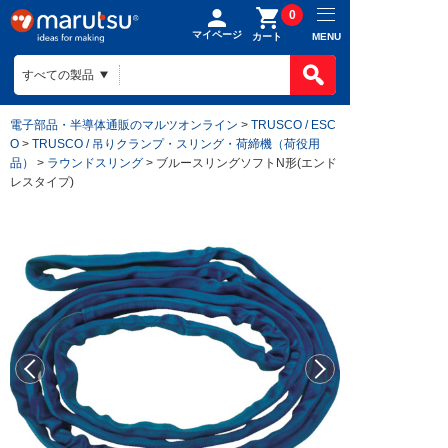
0
マイページ
MENU
カート
電子部品・半導体通販のマルツオンライン
>
TRUSCO / ESC
O
>
TRUSCO / 吊りクランプ・スリング・荷締機（荷役用
品）
>
ラウンドスリング
> ブルースリングソフトN形(エンド
レスタイプ)