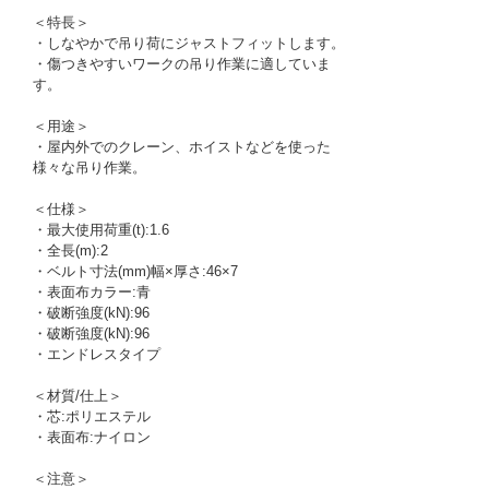
＜特長＞
・しなやかで吊り荷にジャストフィットします。
・傷つきやすいワークの吊り作業に適していま
す。
＜用途＞
・屋内外でのクレーン、ホイストなどを使った
様々な吊り作業。
＜仕様＞
・最大使用荷重(t):1.6
・全長(m):2
・ベルト寸法(mm)幅×厚さ:46×7
・表面布カラー:青
・破断強度(kN):96
・破断強度(kN):96
・エンドレスタイプ
＜材質/仕上＞
・芯:ポリエステル
・表面布:ナイロン
＜注意＞