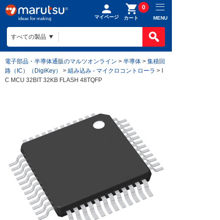
0
マイページ
MENU
カート
電子部品・半導体通販のマルツオンライン
>
半導体
>
集積回
路（IC）（DigiKey）
>
組み込み - マイクロコントローラ
> I
C MCU 32BIT 32KB FLASH 48TQFP