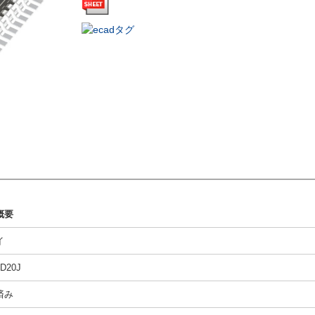
概要
イ
D20J
済み