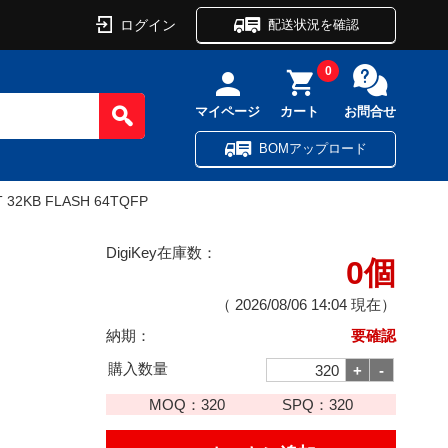
ログイン
配送状況を確認
0
マイページ
カート
お問合せ
BOMアップロード
T 32KB FLASH 64TQFP
DigiKey在庫数：
0個
（
2026/08/06 14:04
現在）
納期：
要確認
購入数量
MOQ：
320
SPQ：
320