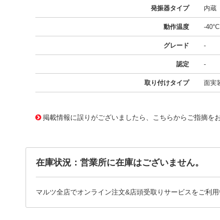
発振器タイプ
内蔵
動作温度
-40°
グレード
-
認定
-
取り付けタイプ
面実
11643505
!041! ATSAMD20J15A-AN
掲載情報に誤りがございましたら、こちらからご指摘を
在庫状況：営業所に在庫はございません。
マルツ全店でオンライン注文&店頭受取りサービスをご利用