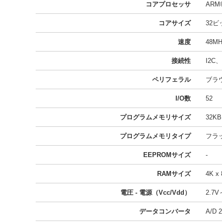
コアプロセッサ
ARM®
コアサイズ
32ビ
速度
48MH
接続性
I2C
ペリフェラル
ブラ
I/O数
52
プログラムメモリサイズ
32KB
プログラムメモリタイプ
フラ
EEPROMサイズ
-
RAMサイズ
4K x 
電圧 - 電源（Vcc/Vdd）
2.7V
データコンバータ
A/D 2