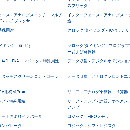
スプリッタ
ース - アナログスイッチ、マルチ
インターフェース - アナログスイッ
デマルチプレクサ
途
特殊用途
クロック/タイミング - ICバッテリ
イミング - 遅延線
クロック/タイミング - プログラ
ーおよび発振器
 A/D、D/Aコンバータ - 特殊用途
データ収集 - デジタルポテンショ
- タッチスクリーンコントローラ
データ収集 - アナログフロントエ
PGA用構成Prom
リニア - アナログ乗算器、除算器
ンプ - 特殊用途
リニア - アンプ - 計器、オペア
アンプ
 ゲートおよびインバータ
ロジック - FIFOメモリ
 コンパレータ
ロジック - シフトレジスタ