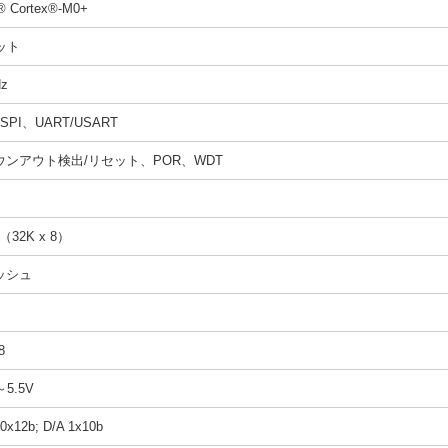
 Cortex®-M0+
ット
z
、SPI、UART/USART
ウンアウト検出/リセット、POR、WDT
（32K x 8）
ッシュ
8
～5.5V
0x12b; D/A 1x10b