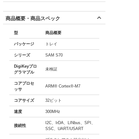
商品概要・商品スペック
型
商品概要
パッケージ
トレイ
シリーズ
SAM S70
DigiKeyプロ
未検証
グラマブル
コアプロセ
ARM® Cortex®-M7
ッサ
コアサイズ
32ビット
速度
300MHz
I2C、IrDA、LINbus、SPI、
接続性
SSC、UART/USART