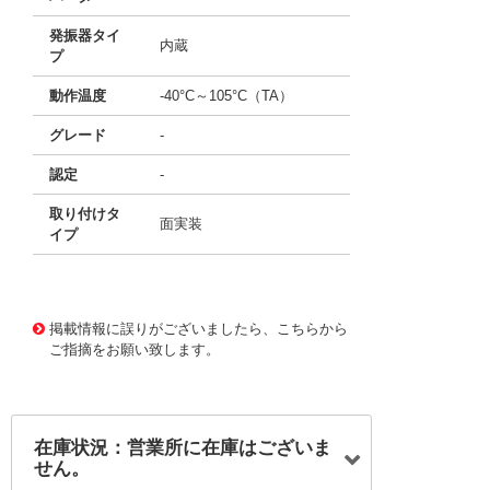
発振器タイ
内蔵
プ
動作温度
-40°C～105°C（TA）
グレード
-
認定
-
取り付けタ
面実装
イプ
11644117 0000000201193452
!041! ATSAMS70J2
1A-AN
掲載情報に誤りがございましたら、こちらから
ご指摘をお願い致します。
在庫状況：営業所に在庫はございま
せん。