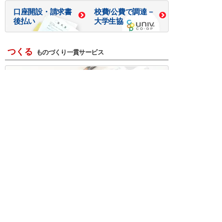
口座開設・請求書
校費/公費で調達－
後払い
大学生協
つくる
ものづくり一貫サービス
R＆D・回路設計
基板設計・製造・実装
ケース・ハーネス加工
※掲載されている価格には消費税、各種手数料が含まれ
ておりません。別途消費税およびお支払方法に応じた
手数料が必要になります。
※このホームページに掲載されている、記事・写真の一