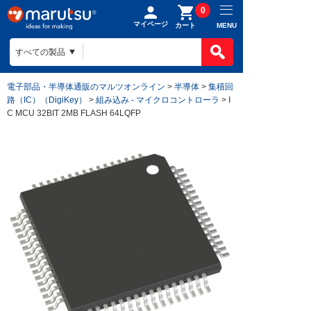
0
マイページ
MENU
カート
電子部品・半導体通販のマルツオンライン
>
半導体
>
集積回
路（IC）（DigiKey）
>
組み込み - マイクロコントローラ
> I
C MCU 32BIT 2MB FLASH 64LQFP