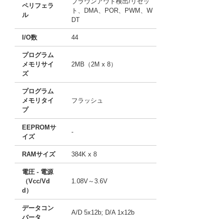
ブラウンアウト検出/リセッ
ペリフェラ
ト、DMA、POR、PWM、W
ル
DT
I/O数
44
プログラム
メモリサイ
2MB（2M x 8）
ズ
プログラム
メモリタイ
フラッシュ
プ
EEPROMサ
-
イズ
RAMサイズ
384K x 8
電圧 - 電源
（Vcc/Vd
1.08V～3.6V
d）
データコン
A/D 5x12b; D/A 1x12b
バータ