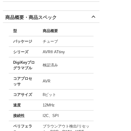
商品概要・商品スペック
型
商品概要
パッケージ
チューブ
シリーズ
AVR® ATtiny
DigiKeyプロ
検証済み
グラマブル
コアプロセ
AVR
ッサ
コアサイズ
8ビット
速度
12MHz
接続性
I2C、SPI
ペリフェラ
ブラウンアウト検出/リセッ