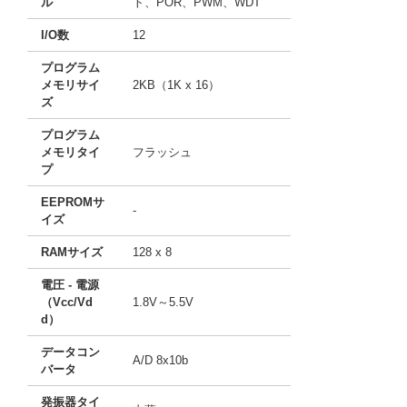
ル
ト、POR、PWM、WDT
I/O数
12
プログラム
メモリサイ
2KB（1K x 16）
ズ
プログラム
メモリタイ
フラッシュ
プ
EEPROMサ
-
イズ
RAMサイズ
128 x 8
電圧 - 電源
（Vcc/Vd
1.8V～5.5V
d）
データコン
A/D 8x10b
バータ
発振器タイ