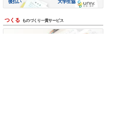
後払い
大学生協
つくる
ものづくり一貫サービス
R＆D・回路設計
基板設計・製造・実装
ケース・ハーネス加工
※掲載されている価格には消費税、各種手数料が含まれ
ておりません。別途消費税およびお支払方法に応じた
手数料が必要になります。
※このホームページに掲載されている、記事・写真の一
部または全部をそのまま、または改変して利用・転
載・転用することを禁じます。