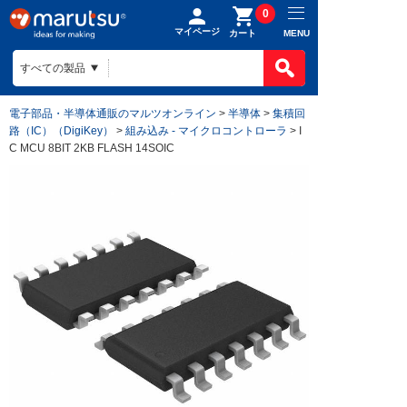
0
マイページ
MENU
カート
電子部品・半導体通販のマルツオンライン
>
半導体
>
集積回
路（IC）（DigiKey）
>
組み込み - マイクロコントローラ
> I
C MCU 8BIT 2KB FLASH 14SOIC