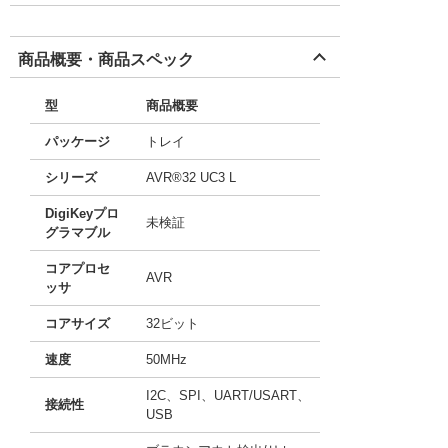
商品概要・商品スペック
型
商品概要
パッケージ
トレイ
シリーズ
AVR®32 UC3 L
DigiKeyプロ
未検証
グラマブル
コアプロセ
AVR
ッサ
コアサイズ
32ビット
速度
50MHz
I2C、SPI、UART/USART、
接続性
USB