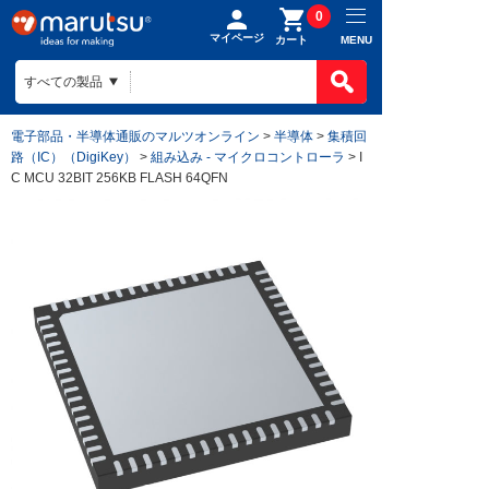
0
マイページ
MENU
カート
電子部品・半導体通販のマルツオンライン
>
半導体
>
集積回
路（IC）（DigiKey）
>
組み込み - マイクロコントローラ
> I
C MCU 32BIT 256KB FLASH 64QFN