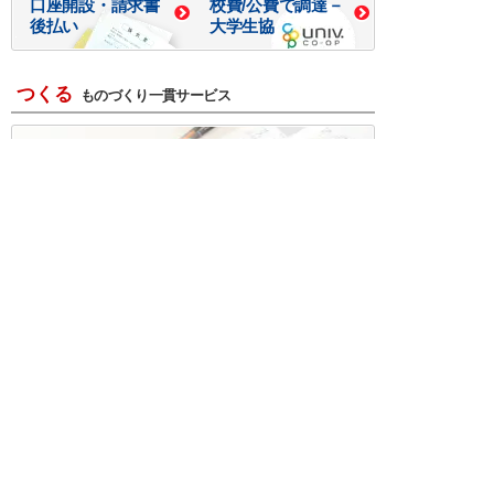
口座開設・請求書
校費/公費で調達－
後払い
大学生協
つくる
ものづくり一貫サービス
R＆D・回路設計
基板設計・製造・実装
ケース・ハーネス加工
※掲載されている価格には消費税、各種手数料が含まれ
ておりません。別途消費税およびお支払方法に応じた
手数料が必要になります。
※このホームページに掲載されている、記事・写真の一
部または全部をそのまま、または改変して利用・転