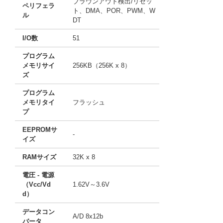
ブラウンアウト検出/リセッ
ペリフェラ
ト、DMA、POR、PWM、W
ル
DT
I/O数
51
プログラム
メモリサイ
256KB（256K x 8）
ズ
プログラム
メモリタイ
フラッシュ
プ
EEPROMサ
-
イズ
RAMサイズ
32K x 8
電圧 - 電源
（Vcc/Vd
1.62V～3.6V
d）
データコン
A/D 8x12b
バータ