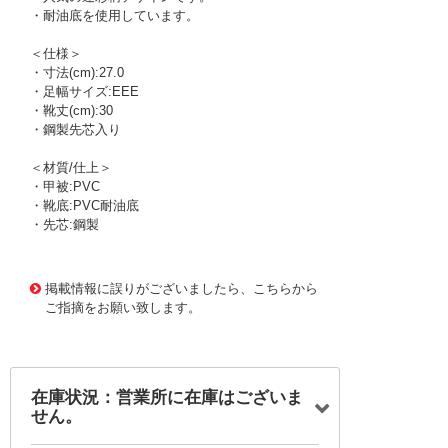
・耐油底を使用しています。
＜仕様＞
・寸法(cm):27.0
・足幅サイズ:EEE
・靴丈(cm):30
・鋼製先芯入り
＜材質/仕上＞
・甲被:PVC
・靴底:PVC耐油底
・先芯:鋼製
1164691
!095! 65902-015-27.0
掲載情報に誤りがございましたら、こちらから
ご指摘をお願い致します。
在庫状況：営業所に在庫はございま
せん。