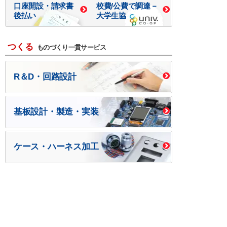
口座開設・請求書
校費/公費で調達－
後払い
大学生協
つくる
ものづくり一貫サービス
R＆D・回路設計
基板設計・製造・実装
ケース・ハーネス加工
※掲載されている価格には消費税、各種手数料が含まれ
ておりません。別途消費税およびお支払方法に応じた
手数料が必要になります。
※このホームページに掲載されている、記事・写真の一
部または全部をそのまま、または改変して利用・転