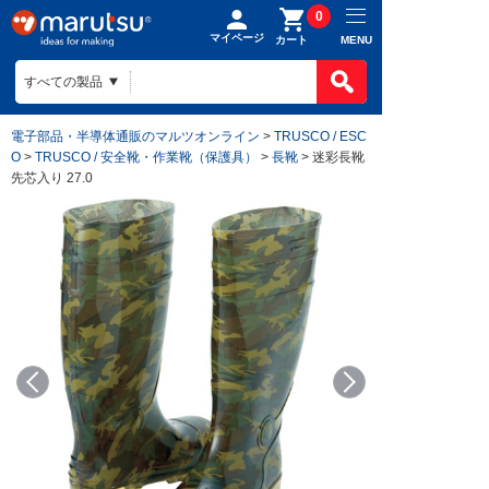
0
マイページ
MENU
カート
電子部品・半導体通販のマルツオンライン
>
TRUSCO / ESC
O
>
TRUSCO / 安全靴・作業靴（保護具）
>
長靴
> 迷彩長靴
先芯入り 27.0