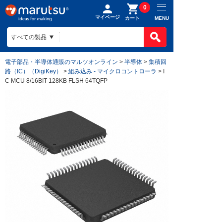
0
マイページ
MENU
カート
電子部品・半導体通販のマルツオンライン
>
半導体
>
集積回
路（IC）（DigiKey）
>
組み込み - マイクロコントローラ
> I
C MCU 8/16BIT 128KB FLSH 64TQFP