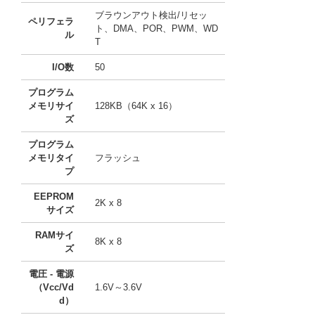
ブラウンアウト検出/リセッ
ペリフェラ
ト、DMA、POR、PWM、WD
ル
T
I/O数
50
プログラム
メモリサイ
128KB（64K x 16）
ズ
プログラム
メモリタイ
フラッシュ
プ
EEPROM
2K x 8
サイズ
RAMサイ
8K x 8
ズ
電圧 - 電源
（Vcc/Vd
1.6V～3.6V
d）