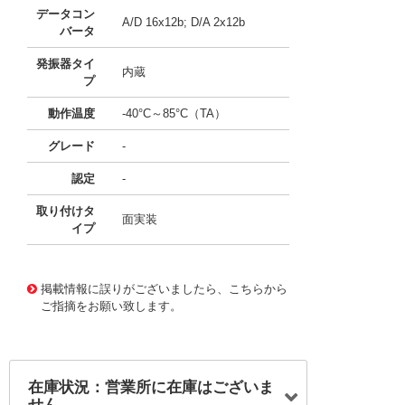
データコン
A/D 16x12b; D/A 2x12b
バータ
発振器タイ
内蔵
プ
動作温度
-40°C～85°C（TA）
グレード
-
認定
-
取り付けタ
面実装
イプ
11647300
!041! ATXMEGA128A3U-AU
掲載情報に誤りがございましたら、こちらから
ご指摘をお願い致します。
在庫状況：営業所に在庫はございま
せん。