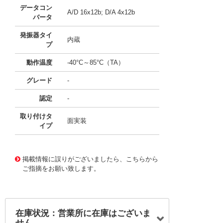
データコン
A/D 16x12b; D/A 4x12b
バータ
発振器タイ
内蔵
プ
動作温度
-40°C～85°C（TA）
グレード
-
認定
-
取り付けタ
面実装
イプ
11647770
!041! ATXMEGA64A1U-AU
掲載情報に誤りがございましたら、こちらから
ご指摘をお願い致します。
在庫状況：営業所に在庫はございま
せん。