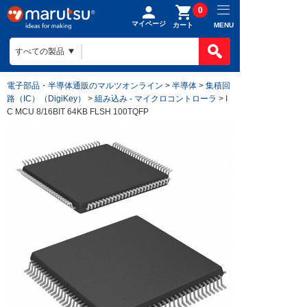
0
マイページ
MENU
カート
電子部品・半導体通販のマルツオンライン
>
半導体
>
集積回
路（IC）（DigiKey）
>
組み込み - マイクロコントローラ
> I
C MCU 8/16BIT 64KB FLSH 100TQFP