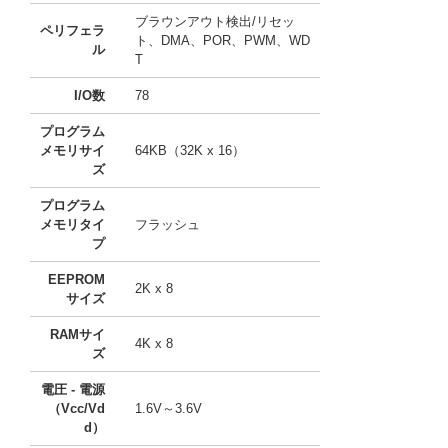
ブラウンアウト検出/リセッ
ペリフェラ
ト、DMA、POR、PWM、WD
ル
T
I/O数
78
プログラム
メモリサイ
64KB（32K x 16）
ズ
プログラム
メモリタイ
フラッシュ
プ
EEPROM
2K x 8
サイズ
RAMサイ
4K x 8
ズ
電圧 - 電源
（Vcc/Vd
1.6V～3.6V
d）