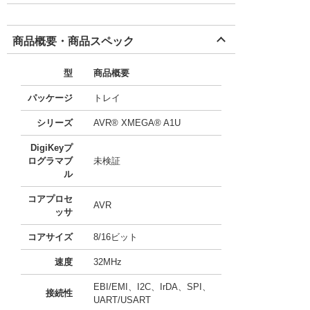
商品概要・商品スペック
型
商品概要
パッケージ
トレイ
シリーズ
AVR® XMEGA® A1U
DigiKeyプ
ログラマブ
未検証
ル
コアプロセ
AVR
ッサ
コアサイズ
8/16ビット
速度
32MHz
EBI/EMI、I2C、IrDA、SPI、
接続性
UART/USART