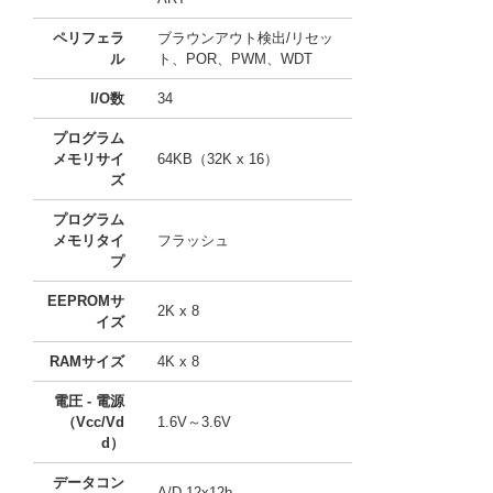
ペリフェラ
ブラウンアウト検出/リセッ
ル
ト、POR、PWM、WDT
I/O数
34
プログラム
メモリサイ
64KB（32K x 16）
ズ
プログラム
メモリタイ
フラッシュ
プ
EEPROMサ
2K x 8
イズ
RAMサイズ
4K x 8
電圧 - 電源
（Vcc/Vd
1.6V～3.6V
d）
データコン
A/D 12x12b