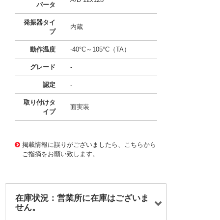
バータ
発振器タイ
内蔵
プ
動作温度
-40°C～105°C（TA）
グレード
-
認定
-
取り付けタ
面実装
イプ
11647881
!041! ATXMEGA64D4-AN
掲載情報に誤りがございましたら、こちらから
ご指摘をお願い致します。
在庫状況：営業所に在庫はございま
せん。