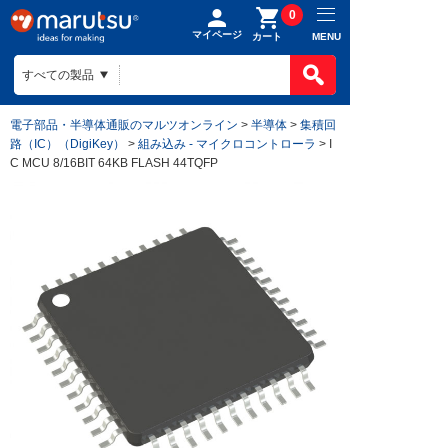
0
マイページ
MENU
カート
電子部品・半導体通販のマルツオンライン
>
半導体
>
集積回
路（IC）（DigiKey）
>
組み込み - マイクロコントローラ
> I
C MCU 8/16BIT 64KB FLASH 44TQFP