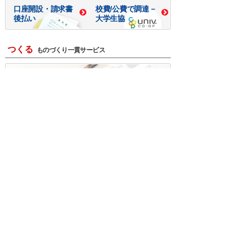
口座開設・請求書
校費/公費で調達－
後払い
大学生協
つくる
ものづくり一貫サービス
R＆D・回路設計
基板設計・製造・実装
ケース・ハーネス加工
※掲載されている価格には消費税、各種手数料が含まれ
ておりません。別途消費税およびお支払方法に応じた
手数料が必要になります。
※このホームページに掲載されている、記事・写真の一