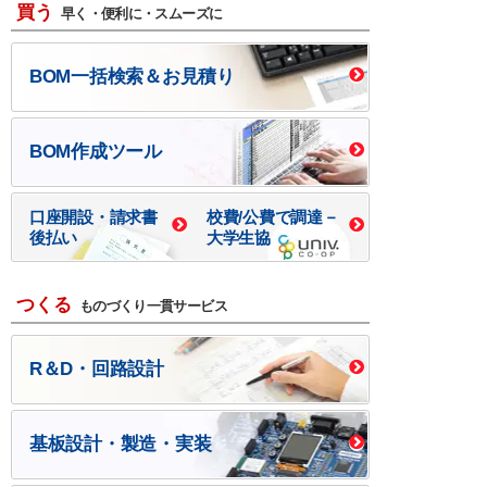
買う
早く・便利に・スムーズに
BOM一括検索＆お見積り
BOM作成ツール
口座開設・請求書
校費/公費で調達－
後払い
大学生協
つくる
ものづくり一貫サービス
R＆D・回路設計
基板設計・製造・実装