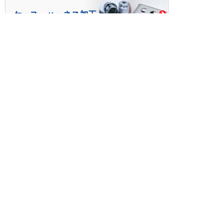
ケース・ハーネス加工
※掲載されている価格には消費税、各種手数料が含まれ
ておりません。別途消費税およびお支払方法に応じた
手数料が必要になります。
※このホームページに掲載されている、記事・写真の一
部または全部をそのまま、または改変して利用・転
載・転用することを禁じます。
※商品によって販売価格が店頭価格と異なる場合がござ
います。
※弊社ではお客様が商品を選びやすくするためにデータ
シートの提供や技術情報、商品画像の表示を行ってい
ます。
しかしさまざまな事情により、これらの情報がすべて
正確であることを弊社が保証することはできません。
商品の正確な仕様等は各メーカーの最新のデータシー
トで確認して頂きますようお願いいたします。
また、商品画像につきましても、当アイテムとは異な
るイメージ画像を表示している場合がございます。