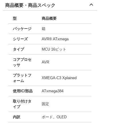
商品概要・商品スペック
型
商品概要
パッケージ
箱
シリーズ
AVR® ATxmega
タイプ
MCU 16ビット
コアプロセ
AVR
ッサ
プラットフ
XMEGA-C3 Xplained
ォーム
使用IC/部品
ATxmega384
取り付けタ
固定
イプ
内訳
ボード、OLED