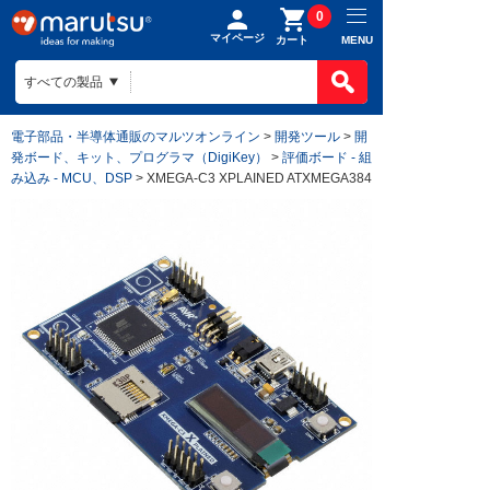
0
マイページ
MENU
カート
電子部品・半導体通販のマルツオンライン
>
開発ツール
>
開
発ボード、キット、プログラマ（DigiKey）
>
評価ボード - 組
み込み - MCU、DSP
> XMEGA-C3 XPLAINED ATXMEGA384