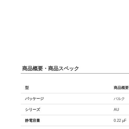
商品概要・商品スペック
型
商品概要
パッケージ
バルク
シリーズ
AU
静電容量
0.22 µF