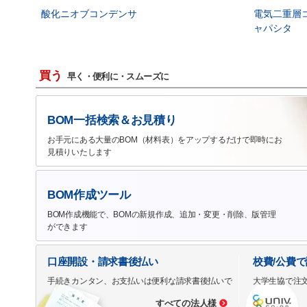
酸化ニオブコンデンサ
電気二重層
ャパシタ
買う
早く・便利に・スムーズに
BOM一括検索＆お見積り
お手元にある大量のBOM（材料表）をアップするだけで即時にお
見積りいたします
BOM作成ツール
BOM作成機能で、BOMの新規作成、追加・変更・削除、版管理
ができます
口座開設・請求書後払い
校費/公費
手続きカンタン、お支払いは便利な請求書後払いで
大学生協で注
すべての法人様