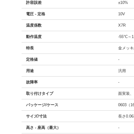
許容誤差
±10%
電圧 - 定格
10V
温度係数
X7R
動作温度
-55°C～1
特長
金メッキ
定格値
-
用途
汎用
故障率
-
取り付けタイプ
面実装、
パッケージ/ケース
0603（
サイズ/寸法
長さ0.06
高さ - 座高（最大）
-