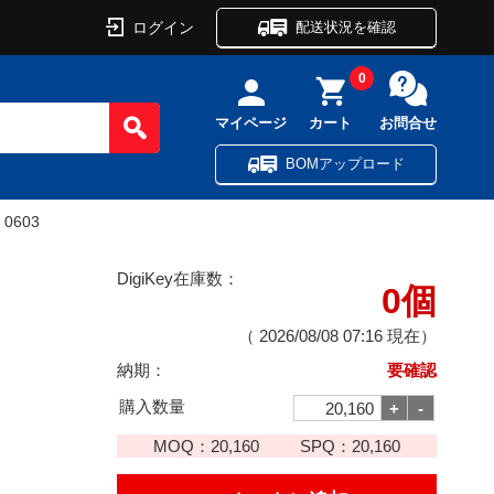
ログイン
配送状況を確認
0
マイページ
カート
お問合せ
BOMアップロード
 0603
DigiKey在庫数：
0個
（
2026/08/08 07:16
現在）
納期：
要確認
購入数量
MOQ：
20,160
SPQ：
20,160