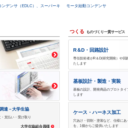
コンデンサ（EDLC）、スーパーキ
モータ始動コンデンサ
つくる
ものづくり一貫サービス
R＆D・回路設計
専任技術者がR＆D(研究開発）や回
たします
基板設計・製造・実装
基板の設計、開発商品のプロトタイ
します
で調達－大学生協
ケース・ハーネス加工
文・支払い・受け取り
穴あけ・切削・塗装など、仕様にあ
を、1個からご提供いたします
大学生協組合員様