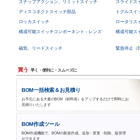
スナップアクション、リミットスイッチ
スライドス
ディスコネクトスイッチ部品
トグルスイ
ロッカスイッチ
ロータリス
構成可能スイッチコンポーネント - レンズ
構成可能スイ
磁気、リードスイッチ
緊急停止（E
買う
早く・便利に・スムーズに
BOM一括検索＆お見積り
お手元にある大量のBOM（材料表）をアップするだけで即時にお
見積りいたします
BOM作成ツール
BOM作成機能で、BOMの新規作成、追加・変更・削除、版管理
ができます