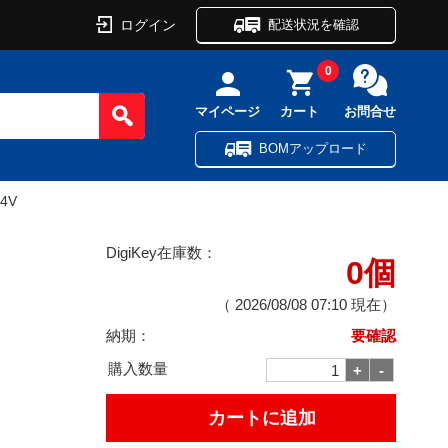
ログイン
配送状況を確認
0
マイページ
カート
お問合せ
BOMアップロード
24V
DigiKey在庫数：
0個
（
2026/08/08 07:10
現在）
納期：
要確認
購入数量