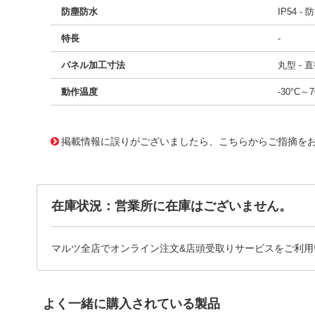
防塵防水
IP54 
特長
-
パネル加工寸法
丸型 - 直
動作温度
-30°C～7
11649120
!041! AV09C7L3D2406E
掲載情報に誤りがございましたら、こちらからご指摘を
在庫状況：営業所に在庫はございません。
マルツ全店でオンライン注文&店頭受取りサービスをご利用
よく一緒に購入されている製品