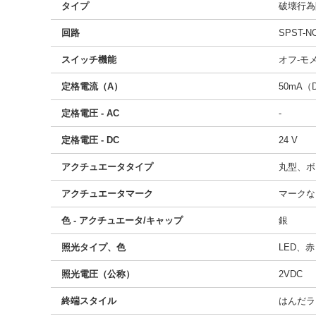
タイプ
破壊行為
回路
SPST-N
スイッチ機能
オフ-モ
定格電流（A）
50mA（
定格電圧 - AC
-
定格電圧 - DC
24 V
アクチュエータタイプ
丸型、ボ
アクチュエータマーク
マークな
色 - アクチュエータ/キャップ
銀
照光タイプ、色
LED、赤
照光電圧（公称）
2VDC
終端スタイル
はんだラ