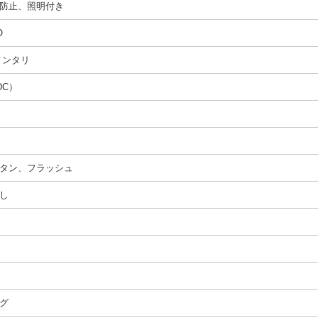
防止、照明付き
O
メンタリ
DC）
タン、フラッシュ
し
グ