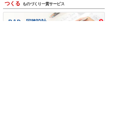
つくる
ものづくり一貫サービス
R＆D・回路設計
基板設計・製造・実装
ケース・ハーネス加工
※掲載されている価格には消費税、各種手数料が含まれ
ておりません。別途消費税およびお支払方法に応じた
手数料が必要になります。
※このホームページに掲載されている、記事・写真の一
部または全部をそのまま、または改変して利用・転
載・転用することを禁じます。
※商品によって販売価格が店頭価格と異なる場合がござ
います。