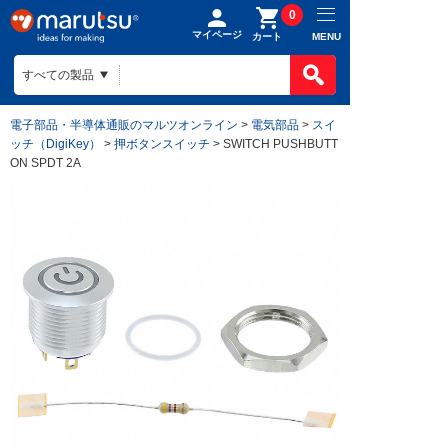
0
マイページ
MENU
カート
電子部品・半導体通販のマルツオンライン
>
電気部品
>
スイ
ッチ（DigiKey）
>
押ボタンスイッチ
> SWITCH PUSHBUTT
ON SPDT 2A