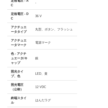
定格電圧 - A
-
C
定格電圧 - D
36 V
C
アクチュエ
丸型、ボタン、フラッシュ
ータタイプ
アクチュエ
電源マーク
ータマーク
色 - アクチ
ュエータ/キ
銀
ャップ
照光タイ
LED、黄
プ、色
照光電圧
12 VDC
（公称）
終端スタイ
はんだラグ
ル