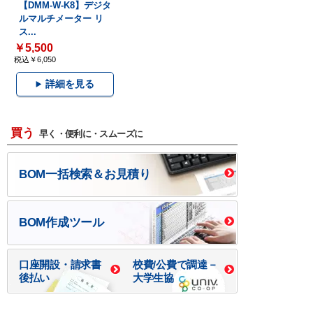
【DMM-W-K8】デジタ
ルマルチメーター リ
ス...
￥5,500
税込￥6,050
詳細を見る
買う
早く・便利に・スムーズに
BOM一括検索＆お見積り
BOM作成ツール
口座開設・請求書
校費/公費で調達－
後払い
大学生協