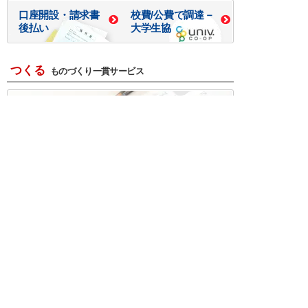
口座開設・請求書
校費/公費で調達－
後払い
大学生協
つくる
ものづくり一貫サービス
R＆D・回路設計
基板設計・製造・実装
ケース・ハーネス加工
※掲載されている価格には消費税、各種手数料が含まれ
ておりません。別途消費税およびお支払方法に応じた
手数料が必要になります。
※このホームページに掲載されている、記事・写真の一