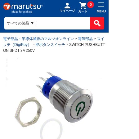
0
マイページ
MENU
カート
電子部品・半導体通販のマルツオンライン
>
電気部品
>
スイ
ッチ（DigiKey）
>
押ボタンスイッチ
> SWITCH PUSHBUTT
ON SPDT 3A 250V