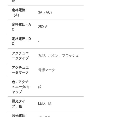
能
定格電流
3A（AC）
（A）
定格電圧 - A
250 V
C
定格電圧 - D
-
C
アクチュエ
丸型、ボタン、フラッシュ
ータタイプ
アクチュエ
電源マーク
ータマーク
色 - アクチ
ュエータ/キ
銀
ャップ
照光タイ
LED、緑
プ、色
照光電圧