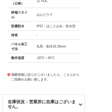
12 VDC
（公称）
終端スタイ
はんだラグ
ル
防塵防水
IP67 - ほこり止め、防水型
特長
-
パネル加工
丸型 - 直径19.20mm
寸法
動作温度
-20°C～55°C
11649223
!041! AV1911P612Q04
掲載情報に誤りがございましたら、こちらから
ご指摘をお願い致します。
在庫状況：営業所に在庫はございま
せん。