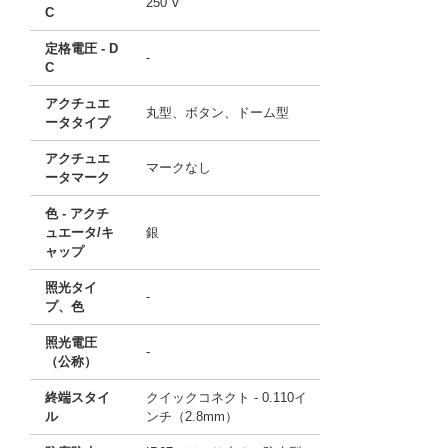
250 V
C
定格電圧 - D
-
C
アクチュエ
丸型、ボタン、ドーム型
ータタイプ
アクチュエ
マークなし
ータマーク
色 - アクチ
ュエータ/キ
銀
ャップ
照光タイ
-
プ、色
照光電圧
-
（公称）
終端スタイ
クイックコネクト - 0.110イ
ル
ンチ（2.8mm）