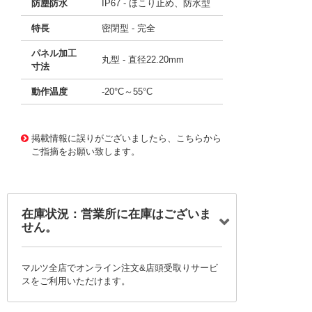
防塵防水
IP67 - ほこり止め、防水型
特長
密閉型 - 完全
パネル加工
丸型 - 直径22.20mm
寸法
動作温度
-20°C～55°C
11649346
!041! AV22LB404
掲載情報に誤りがございましたら、こちらから
ご指摘をお願い致します。
在庫状況：営業所に在庫はございま
せん。
マルツ全店でオンライン注文&店頭受取りサービ
スをご利用いただけます。