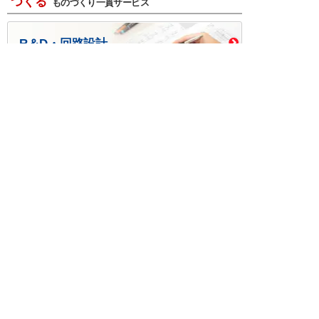
つくる
ものづくり一貫サービス
R＆D・回路設計
基板設計・製造・実装
ケース・ハーネス加工
※掲載されている価格には消費税、各種手数料が含まれ
ておりません。別途消費税およびお支払方法に応じた
手数料が必要になります。
※このホームページに掲載されている、記事・写真の一
部または全部をそのまま、または改変して利用・転
載・転用することを禁じます。
※商品によって販売価格が店頭価格と異なる場合がござ
います。