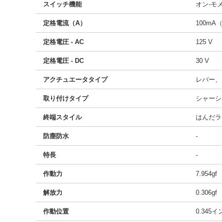
スイッチ機能
オン-モ
定格電流（A）
100mA
定格電圧 - AC
125 V
定格電圧 - DC
30 V
アクチュエータタイプ
レバー、
取り付けタイプ
シャーシ
終端スタイル
はんだラ
防塵防水
-
特長
-
作動力
7.954gf
解放力
0.306gf
作動位置
0.345