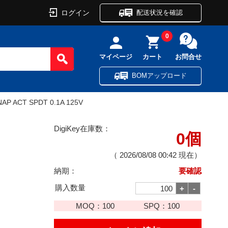
ログイン
配送状況を確認
0
マイページ
カート
お問合せ
BOMアップロード
AP ACT SPDT 0.1A 125V
DigiKey在庫数：
0個
（
2026/08/08 00:42
現在）
納期：
要確認
購入数量
MOQ：
100
SPQ：
100