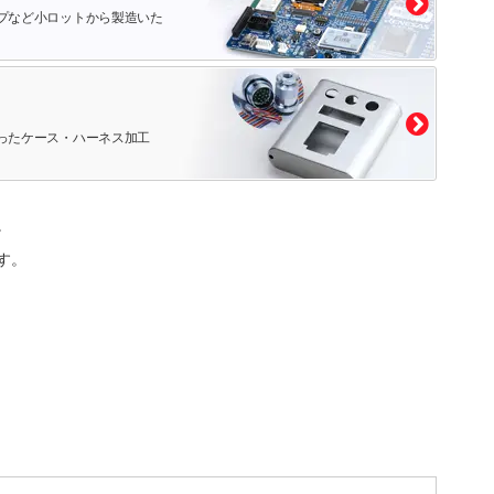
プなど小ロットから製造いた
ったケース・ハーネス加工
。
す。