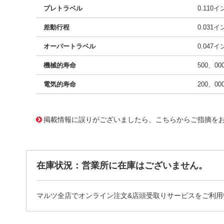
プレトラベル
0.110
差動行程
0.031
オーバートラベル
0.047
機械的寿命
500、0
電気的寿命
200、0
11649395
!041! AV3220649-A
掲載情報に誤りがございましたら、こちらからご指摘を
在庫状況：営業所に在庫はございません。
マルツ全店でオンライン注文&店頭受取りサービスをご利用