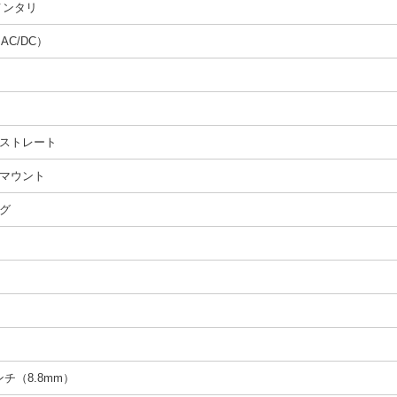
メンタリ
（AC/DC）
ストレート
マウント
グ
インチ（8.8mm）