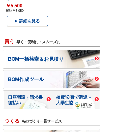
￥5,500
税込￥6,050
詳細を見る
買う
早く・便利に・スムーズに
BOM一括検索＆お見積り
BOM作成ツール
口座開設・請求書
校費/公費で調達－
後払い
大学生協
つくる
ものづくり一貫サービス