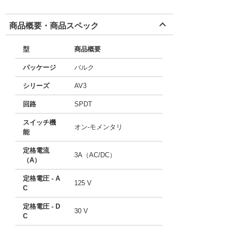
商品概要・商品スペック
型
商品概要
パッケージ
バルク
シリーズ
AV3
回路
SPDT
スイッチ機
オン-モメンタリ
能
定格電流
3A（AC/DC）
（A）
定格電圧 - A
125 V
C
定格電圧 - D
30 V
C