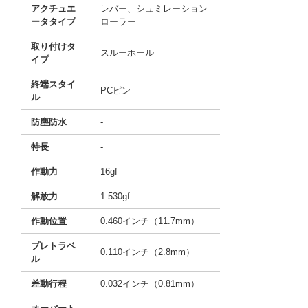
アクチュエ
レバー、シュミレーション
ータタイプ
ローラー
取り付けタ
スルーホール
イプ
終端スタイ
PCピン
ル
防塵防水
-
特長
-
作動力
16gf
解放力
1.530gf
作動位置
0.460インチ（11.7mm）
プレトラベ
0.110インチ（2.8mm）
ル
差動行程
0.032インチ（0.81mm）