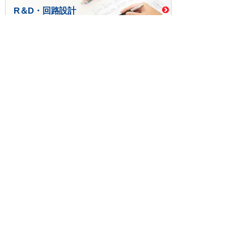
R＆D・回路設計
基板設計・製造・実装
ケース・ハーネス加工
※掲載されている価格には消費税、各種手数料が含まれ
ておりません。別途消費税およびお支払方法に応じた
手数料が必要になります。
※このホームページに掲載されている、記事・写真の一
部または全部をそのまま、または改変して利用・転
載・転用することを禁じます。
※商品によって販売価格が店頭価格と異なる場合がござ
います。
※弊社ではお客様が商品を選びやすくするためにデータ
シートの提供や技術情報、商品画像の表示を行ってい