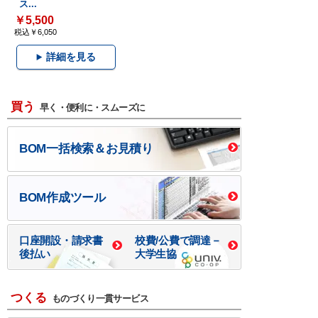
ス...
￥5,500
税込￥6,050
詳細を見る
買う
早く・便利に・スムーズに
BOM一括検索＆お見積り
BOM作成ツール
口座開設・請求書
校費/公費で調達－
後払い
大学生協
つくる
ものづくり一貫サービス