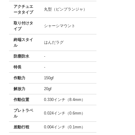
アクチュエ
丸型（ピンプランジャ）
ータタイプ
取り付けタ
シャーシマウント
イプ
終端スタイ
はんだラグ
ル
防塵防水
-
特長
-
作動力
150gf
解放力
20gf
作動位置
0.330インチ（8.4mm）
プレトラベ
0.024インチ（0.6mm）
ル
差動行程
0.004インチ（0.1mm）