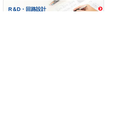
R＆D・回路設計
基板設計・製造・実装
ケース・ハーネス加工
※掲載されている価格には消費税、各種手数料が含まれ
ておりません。別途消費税およびお支払方法に応じた
手数料が必要になります。
※このホームページに掲載されている、記事・写真の一
部または全部をそのまま、または改変して利用・転
載・転用することを禁じます。
※商品によって販売価格が店頭価格と異なる場合がござ
います。
※弊社ではお客様が商品を選びやすくするためにデータ
シートの提供や技術情報、商品画像の表示を行ってい