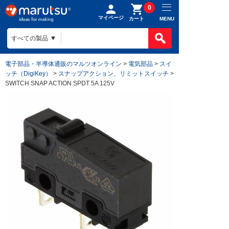
0
マイページ
MENU
カート
電子部品・半導体通販のマルツオンライン
>
電気部品
>
スイ
ッチ（DigiKey）
>
スナップアクション、リミットスイッチ
>
SWITCH SNAP ACTION SPDT 5A 125V