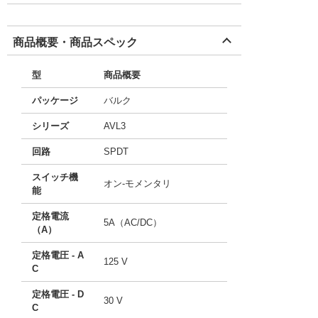
商品概要・商品スペック
型
商品概要
パッケージ
バルク
シリーズ
AVL3
回路
SPDT
スイッチ機
オン-モメンタリ
能
定格電流
5A（AC/DC）
（A）
定格電圧 - A
125 V
C
定格電圧 - D
30 V
C