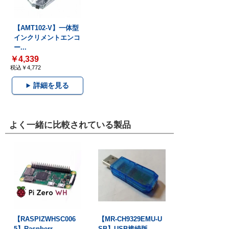
【AMT102-V】一体型
インクリメントエンコ
ー...
￥4,339
税込￥4,772
詳細を見る
よく一緒に比較されている製品
【RASPIZWHSC006
【MR-CH9329EMU-U
5】Raspberr...
SB】USB接続版...