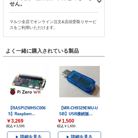
せん。
マルツ全店でオンライン注文&店頭受取りサービ
スをご利用いただけます。
よく一緒に購入されている製品
【RASPIZWHSC006
【MR-CH9329EMU-U
5】Raspberr...
SB】USB接続版...
￥3,269
￥1,500
税込￥3,595
税込￥1,650
詳細を見る
詳細を見る