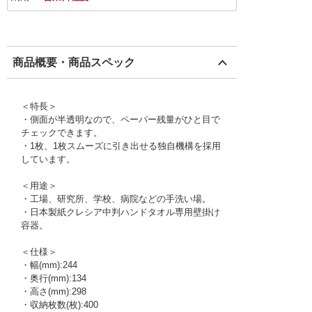
商品概要・商品スペック
＜特長＞
・側面が半透明なので、ペーパー残量がひと目で
チェックできます。
・1枚、1枚スムーズに引き出せる独自機構を採用
しています。
＜用途＞
・工場、研究所、学校、病院などの手洗い場。
・日本製紙クレシア中判ハンドタオル専用壁掛け
容器。
＜仕様＞
・幅(mm):244
・奥行(mm):134
・高さ(mm):298
・収納枚数(枚):400