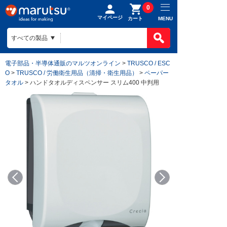
0
マイページ
MENU
カート
電子部品・半導体通販のマルツオンライン
>
TRUSCO / ESC
O
>
TRUSCO / 労働衛生用品（清掃・衛生用品）
>
ペーパー
タオル
> ハンドタオルディスペンサー スリム400 中判用