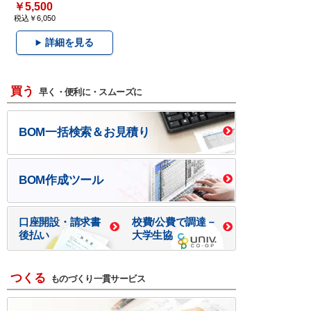
￥5,500
税込￥6,050
詳細を見る
買う
早く・便利に・スムーズに
BOM一括検索＆お見積り
BOM作成ツール
口座開設・請求書
校費/公費で調達－
後払い
大学生協
つくる
ものづくり一貫サービス