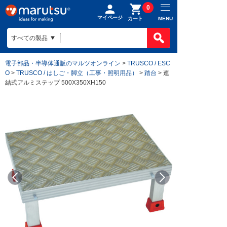
0
マイページ
MENU
カート
電子部品・半導体通販のマルツオンライン
>
TRUSCO / ESC
O
>
TRUSCO / はしご・脚立（工事・照明用品）
>
踏台
> 連
結式アルミステップ 500X350XH150