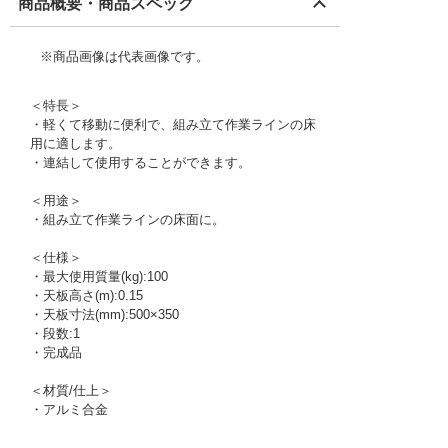
商品概要・商品スペック
※商品画像は代表画像です。
＜特長＞
・軽くて移動に便利で、組み立て作業ラインの床
用に適します。
・連結して使用することができます。
＜用途＞
・組み立て作業ラインの床面に。
＜仕様＞
・最大使用質量(kg):100
・天板高さ(m):0.15
・天板寸法(mm):500×350
・段数:1
・完成品
＜材質/仕上＞
・アルミ合金