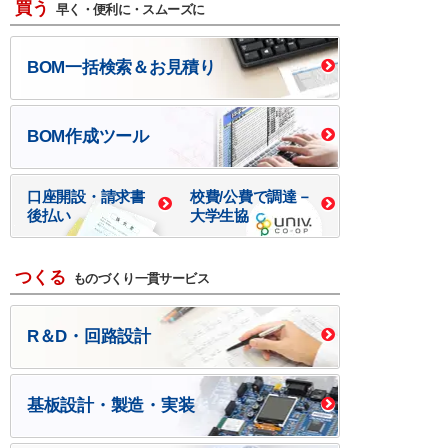
買う
早く・便利に・スムーズに
BOM一括検索＆お見積り
BOM作成ツール
口座開設・請求書
校費/公費で調達－
後払い
大学生協
つくる
ものづくり一貫サービス
R＆D・回路設計
基板設計・製造・実装