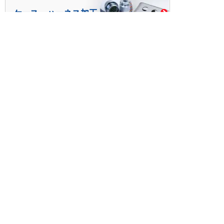
ケース・ハーネス加工
※掲載されている価格には消費税、各種手数料が含まれ
ておりません。別途消費税およびお支払方法に応じた
手数料が必要になります。
※このホームページに掲載されている、記事・写真の一
部または全部をそのまま、または改変して利用・転
載・転用することを禁じます。
※商品によって販売価格が店頭価格と異なる場合がござ
います。
※弊社ではお客様が商品を選びやすくするためにデータ
シートの提供や技術情報、商品画像の表示を行ってい
ます。
しかしさまざまな事情により、これらの情報がすべて
正確であることを弊社が保証することはできません。
商品の正確な仕様等は各メーカーの最新のデータシー
トで確認して頂きますようお願いいたします。
また、商品画像につきましても、当アイテムとは異な
るイメージ画像を表示している場合がございます。