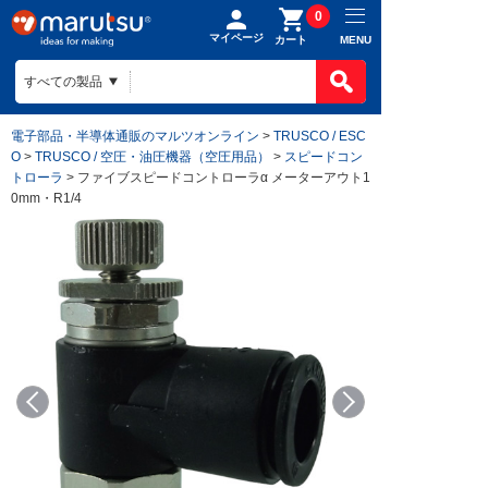
0
マイページ
MENU
カート
電子部品・半導体通販のマルツオンライン
>
TRUSCO / ESC
O
>
TRUSCO / 空圧・油圧機器（空圧用品）
>
スピードコン
トローラ
> ファイブスピードコントローラα メーターアウト1
0mm・R1/4