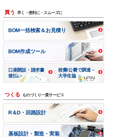
買う
早く・便利に・スムーズに
BOM一括検索＆お見積り
BOM作成ツール
口座開設・請求書
校費/公費で調達－
後払い
大学生協
つくる
ものづくり一貫サービス
R＆D・回路設計
基板設計・製造・実装