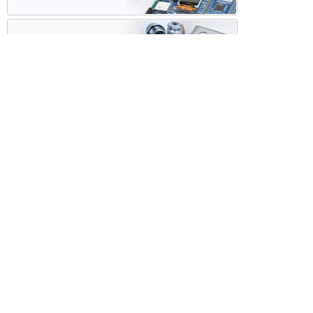
ケース・ハーネス加工
※掲載されている価格には消費税、各種手数料が含まれ
ておりません。別途消費税およびお支払方法に応じた
手数料が必要になります。
※このホームページに掲載されている、記事・写真の一
部または全部をそのまま、または改変して利用・転
載・転用することを禁じます。
※商品によって販売価格が店頭価格と異なる場合がござ
います。
※弊社ではお客様が商品を選びやすくするためにデータ
シートの提供や技術情報、商品画像の表示を行ってい
ます。
しかしさまざまな事情により、これらの情報がすべて
正確であることを弊社が保証することはできません。
商品の正確な仕様等は各メーカーの最新のデータシー
トで確認して頂きますようお願いいたします。
また、商品画像につきましても、当アイテムとは異な