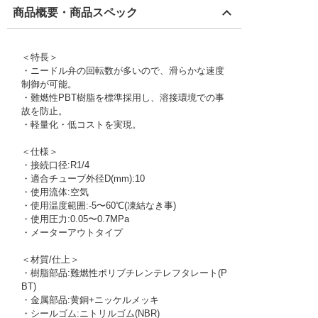
商品概要・商品スペック
＜特長＞
・ニードル弁の回転数が多いので、滑らかな速度
制御が可能。
・難燃性PBT樹脂を標準採用し、溶接環境での事
故を防止。
・軽量化・低コストを実現。
＜仕様＞
・接続口径:R1/4
・適合チューブ外径D(mm):10
・使用流体:空気
・使用温度範囲:-5〜60℃(凍結なき事)
・使用圧力:0.05〜0.7MPa
・メーターアウトタイプ
＜材質/仕上＞
・樹脂部品:難燃性ポリブチレンテレフタレート(P
BT)
・金属部品:黄銅+ニッケルメッキ
・シールゴム:ニトリルゴム(NBR)