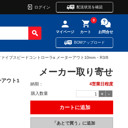
ログイン
配送状況を確認
0
マイページ
カート
お問合せ
BOMアップロード
ファイブスピードコントローラα メーターアウト10mm・R3/8
メーカー取り寄せ
ーアウト1
納期：
4営業日程度
購入数量