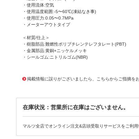
・使用流体:空気
・使用温度範囲:-5〜60℃(凍結なき事)
・使用圧力:0.05〜0.7MPa
・メーターアウトタイプ
＜材質/仕上＞
・樹脂部品:難燃性ポリブチレンテレフタレート(PBT)
・金属部品:黄銅+ニッケルメッキ
・シールゴム:ニトリルゴム(NBR)
1165196 0000000200753780
!095! F10R-03SC-O
掲載情報に誤りがございましたら、こちらからご指摘を
在庫状況：営業所に在庫はございません。
マルツ全店でオンライン注文&店頭受取りサービスをご利用