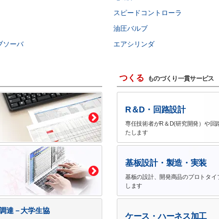
スピードコントローラ
油圧バルブ
ブソーバ
エアシリンダ
つくる
ものづくり一貫サービス
R＆D・回路設計
専任技術者がR＆D(研究開発）や回
たします
基板設計・製造・実装
基板の設計、開発商品のプロトタイ
します
で調達－大学生協
ケース・ハーネス加工