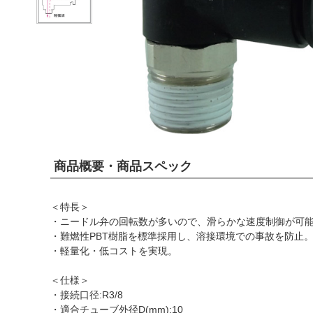
商品概要・商品スペック
＜特長＞
・ニードル弁の回転数が多いので、滑らかな速度制御が可
・難燃性PBT樹脂を標準採用し、溶接環境での事故を防止
・軽量化・低コストを実現。
＜仕様＞
・接続口径:R3/8
・適合チューブ外径D(mm):10