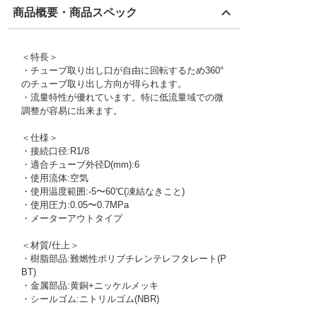
商品概要・商品スペック
＜特長＞
・チューブ取り出し口が自由に回転するため360°
のチューブ取り出し方向が得られます。
・流量特性が優れています。特に低流量域での微
調整が容易に出来ます。
＜仕様＞
・接続口径:R1/8
・適合チューブ外径D(mm):6
・使用流体:空気
・使用温度範囲:-5〜60℃(凍結なきこと)
・使用圧力:0.05〜0.7MPa
・メーターアウトタイプ
＜材質/仕上＞
・樹脂部品:難燃性ポリブチレンテレフタレート(P
BT)
・金属部品:黄銅+ニッケルメッキ
・シールゴム:ニトリルゴム(NBR)