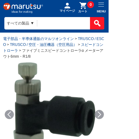
0
マイページ
MENU
カート
電子部品・半導体通販のマルツオンライン
>
TRUSCO / ESC
O
>
TRUSCO / 空圧・油圧機器（空圧用品）
>
スピードコン
トローラ
> ファイブミニスピードコントローラα メーターア
ウト6mm・R1/8