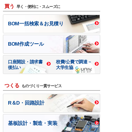
買う
早く・便利に・スムーズに
BOM一括検索＆お見積り
BOM作成ツール
口座開設・請求書
校費/公費で調達－
後払い
大学生協
つくる
ものづくり一貫サービス
R＆D・回路設計
基板設計・製造・実装