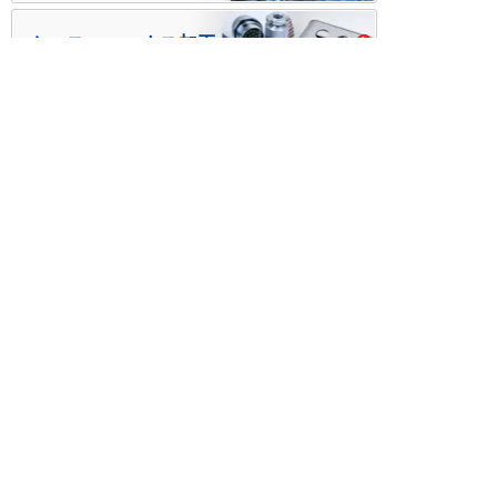
ケース・ハーネス加工
※掲載されている価格には消費税、各種手数料が含まれ
ておりません。別途消費税およびお支払方法に応じた
手数料が必要になります。
※このホームページに掲載されている、記事・写真の一
部または全部をそのまま、または改変して利用・転
載・転用することを禁じます。
※商品によって販売価格が店頭価格と異なる場合がござ
います。
※弊社ではお客様が商品を選びやすくするためにデータ
シートの提供や技術情報、商品画像の表示を行ってい
ます。
しかしさまざまな事情により、これらの情報がすべて
正確であることを弊社が保証することはできません。
商品の正確な仕様等は各メーカーの最新のデータシー
トで確認して頂きますようお願いいたします。
また、商品画像につきましても、当アイテムとは異な
るイメージ画像を表示している場合がございます。