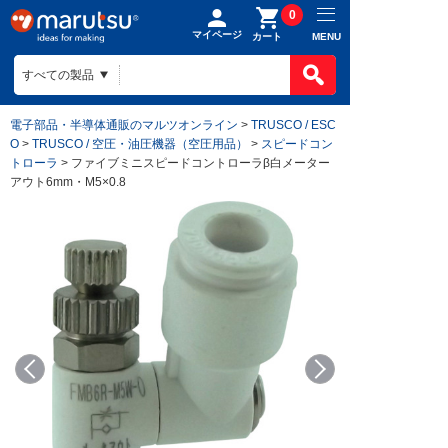
0
マイページ
MENU
カート
電子部品・半導体通販のマルツオンライン
>
TRUSCO / ESC
O
>
TRUSCO / 空圧・油圧機器（空圧用品）
>
スピードコン
トローラ
> ファイブミニスピードコントローラβ白メーター
アウト6mm・M5×0.8