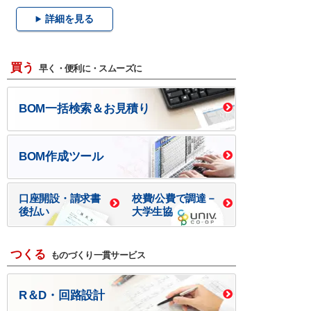
詳細を見る
買う
早く・便利に・スムーズに
BOM一括検索＆お見積り
BOM作成ツール
口座開設・請求書
校費/公費で調達－
後払い
大学生協
つくる
ものづくり一貫サービス
R＆D・回路設計