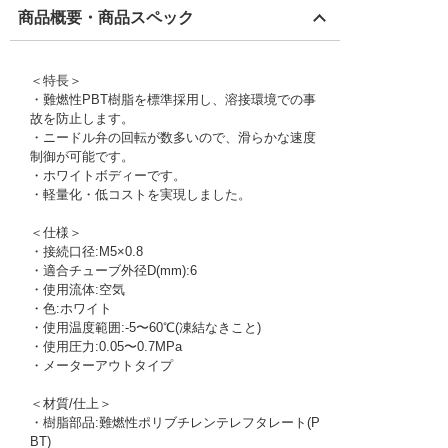
商品概要・商品スペック
＜特長＞
・難燃性PBT樹脂を標準採用し、溶接環境での事
故を防止します。
・ニードル弁の回転が数多いので、滑らかな速度
制御が可能です。
・ホワイトボディーです。
・軽量化・低コストを実現しました。
＜仕様＞
・接続口径:M5×0.8
・適合チューブ外径D(mm):6
・使用流体:空気
・色:ホワイト
・使用温度範囲:-5〜60℃(凍結なきこと)
・使用圧力:0.05〜0.7MPa
・メーターアウトタイプ
＜材質/仕上＞
・樹脂部品:難燃性ポリブチレンテレフタレート(P
BT)