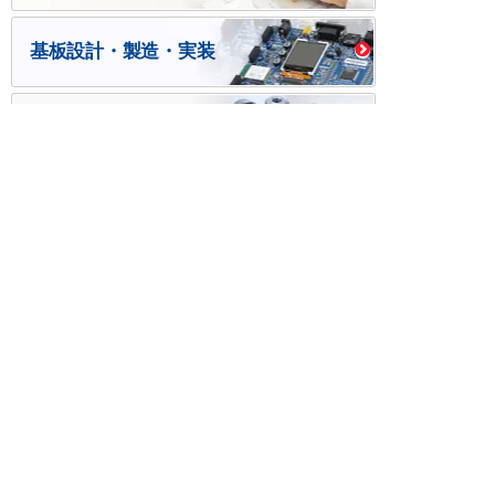
基板設計・製造・実装
ケース・ハーネス加工
※掲載されている価格には消費税、各種手数料が含まれ
ておりません。別途消費税およびお支払方法に応じた
手数料が必要になります。
※このホームページに掲載されている、記事・写真の一
部または全部をそのまま、または改変して利用・転
載・転用することを禁じます。
※商品によって販売価格が店頭価格と異なる場合がござ
います。
※弊社ではお客様が商品を選びやすくするためにデータ
シートの提供や技術情報、商品画像の表示を行ってい
ます。
しかしさまざまな事情により、これらの情報がすべて
正確であることを弊社が保証することはできません。