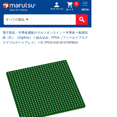
0
マイページ
MENU
カート
電子部品・半導体通販のマルツオンライン
>
半導体
>
集積回
路（IC）（DigiKey）
>
組み込み - FPGA（フィールドプログ
ラマブルゲートアレイ）
> IC FPGA 418 I/O 676FBGA