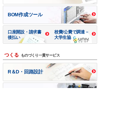
BOM作成ツール
口座開設・請求書
校費/公費で調達－
後払い
大学生協
つくる
ものづくり一貫サービス
R＆D・回路設計
基板設計・製造・実装
ケース・ハーネス加工