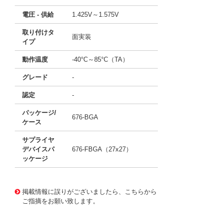
電圧 - 供給
1.425V～1.575V
取り付けタ
面実装
イプ
動作温度
-40°C～85°C（TA）
グレード
-
認定
-
パッケージ/
676-BGA
ケース
サプライヤ
デバイスパ
676-FBGA（27x27）
ッケージ
11652626
!041! AX1000-FGG676I
掲載情報に誤りがございましたら、こちらから
ご指摘をお願い致します。