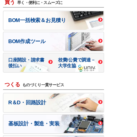
買う
早く・便利に・スムーズに
BOM一括検索＆お見積り
BOM作成ツール
口座開設・請求書
校費/公費で調達－
後払い
大学生協
つくる
ものづくり一貫サービス
R＆D・回路設計
基板設計・製造・実装