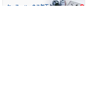
ケース・ハーネス加工
※掲載されている価格には消費税、各種手数料が含まれ
ておりません。別途消費税およびお支払方法に応じた
手数料が必要になります。
※このホームページに掲載されている、記事・写真の一
部または全部をそのまま、または改変して利用・転
載・転用することを禁じます。
※商品によって販売価格が店頭価格と異なる場合がござ
います。
※弊社ではお客様が商品を選びやすくするためにデータ
シートの提供や技術情報、商品画像の表示を行ってい
ます。
しかしさまざまな事情により、これらの情報がすべて
正確であることを弊社が保証することはできません。
商品の正確な仕様等は各メーカーの最新のデータシー
トで確認して頂きますようお願いいたします。
また、商品画像につきましても、当アイテムとは異な
るイメージ画像を表示している場合がございます。