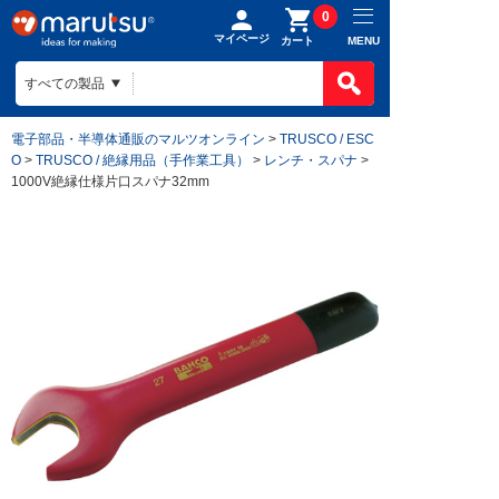
0
マイページ
MENU
カート
電子部品・半導体通販のマルツオンライン
>
TRUSCO / ESC
O
>
TRUSCO / 絶縁用品（手作業工具）
>
レンチ・スパナ
>
1000V絶縁仕様片口スパナ32mm