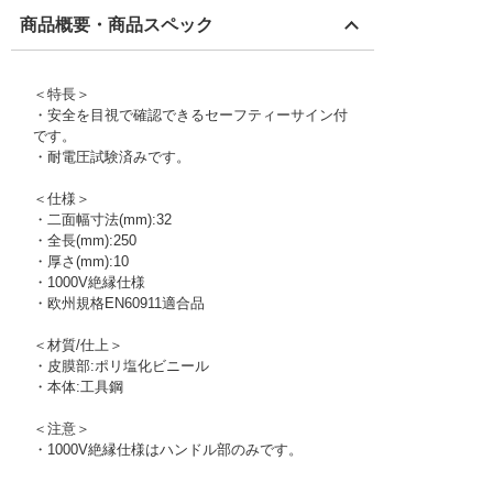
商品概要・商品スペック
＜特長＞
・安全を目視で確認できるセーフティーサイン付
です。
・耐電圧試験済みです。
＜仕様＞
・二面幅寸法(mm):32
・全長(mm):250
・厚さ(mm):10
・1000V絶縁仕様
・欧州規格EN60911適合品
＜材質/仕上＞
・皮膜部:ポリ塩化ビニール
・本体:工具鋼
＜注意＞
・1000V絶縁仕様はハンドル部のみです。