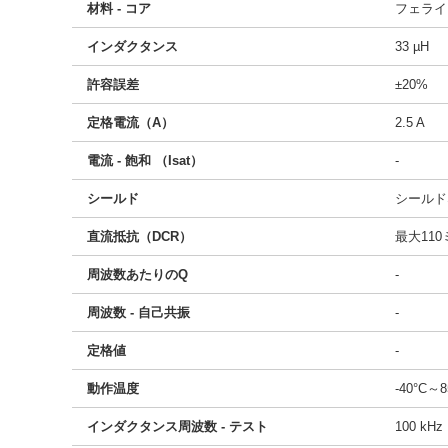
材料 - コア
フェライ
インダクタンス
33 µH
許容誤差
±20%
定格電流（A）
2.5 A
電流 - 飽和 （Isat）
-
シールド
シールド
直流抵抗（DCR）
最大11
周波数あたりのQ
-
周波数 - 自己共振
-
定格値
-
動作温度
-40°C～8
インダクタンス周波数 - テスト
100 kHz