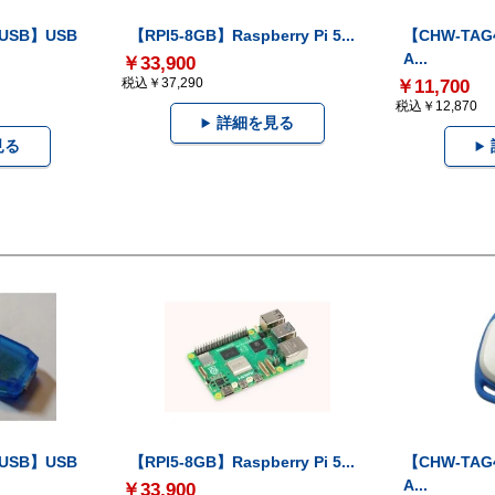
-USB】USB
【RPI5-8GB】Raspberry Pi 5...
【CHW-TAG4
A...
￥33,900
税込￥37,290
￥11,700
税込￥12,870
詳細を見る
見る
-USB】USB
【RPI5-8GB】Raspberry Pi 5...
【CHW-TAG4
A...
￥33,900