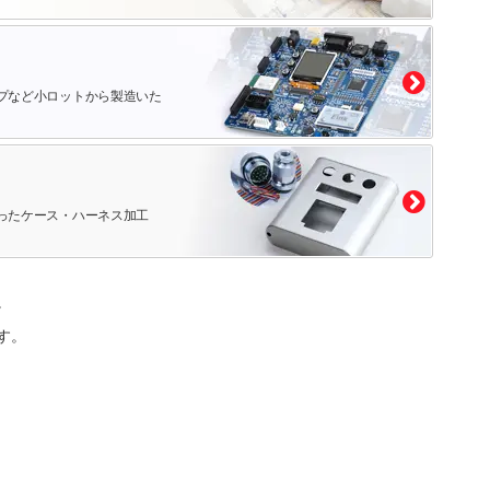
プなど小ロットから製造いた
ったケース・ハーネス加工
。
す。