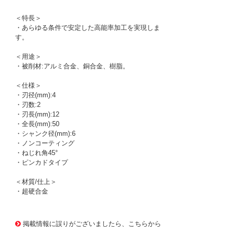
＜特長＞
・あらゆる条件で安定した高能率加工を実現しま
す。
＜用途＞
・被削材:アルミ合金、銅合金、樹脂。
＜仕様＞
・刃径(mm):4
・刃数:2
・刃長(mm):12
・全長(mm):50
・シャンク径(mm):6
・ノンコーティング
・ねじれ角45°
・ピンカドタイプ
＜材質/仕上＞
・超硬合金
1165450
!095! AL3D-2 4
掲載情報に誤りがございましたら、こちらから