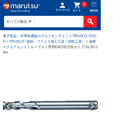
0
マイページ
MENU
カート
電子部品・半導体通販のマルツオンライン
>
TRUSCO / ESC
O
>
TRUSCO / 旋削・フライス加工工具（切削工具）
>
超硬
スクエアエンドミル
> アルミ専用EM(3倍刃長タイプ) AL3D-2
Φ4