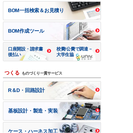
BOM一括検索＆お見積り
BOM作成ツール
口座開設・請求書
校費/公費で調達－
後払い
大学生協
つくる
ものづくり一貫サービス
R＆D・回路設計
基板設計・製造・実装
ケース・ハーネス加工