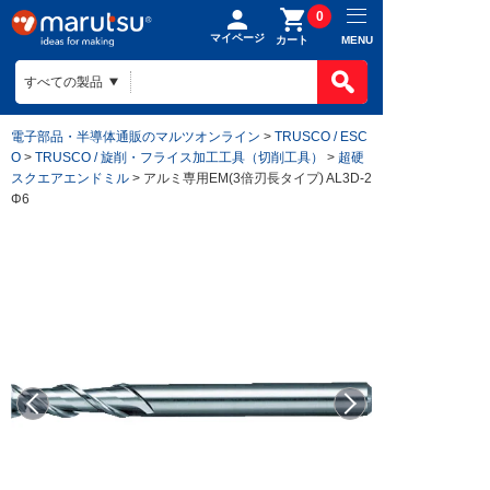
0
マイページ
MENU
カート
電子部品・半導体通販のマルツオンライン
>
TRUSCO / ESC
O
>
TRUSCO / 旋削・フライス加工工具（切削工具）
>
超硬
スクエアエンドミル
> アルミ専用EM(3倍刃長タイプ) AL3D-2
Φ6