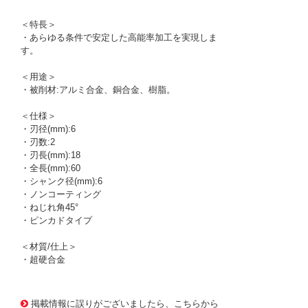
＜特長＞
・あらゆる条件で安定した高能率加工を実現しま
す。
＜用途＞
・被削材:アルミ合金、銅合金、樹脂。
＜仕様＞
・刃径(mm):6
・刃数:2
・刃長(mm):18
・全長(mm):60
・シャンク径(mm):6
・ノンコーティング
・ねじれ角45°
・ピンカドタイプ
＜材質/仕上＞
・超硬合金
1165452
!095! AL3D-2 6
掲載情報に誤りがございましたら、こちらから