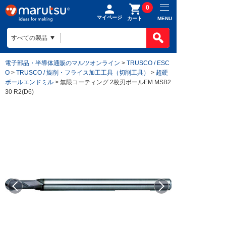
0
マイページ
MENU
カート
電子部品・半導体通販のマルツオンライン
>
TRUSCO / ESC
O
>
TRUSCO / 旋削・フライス加工工具（切削工具）
>
超硬
ボールエンドミル
> 無限コーティング 2枚刃ボールEM MSB2
30 R2(D6)