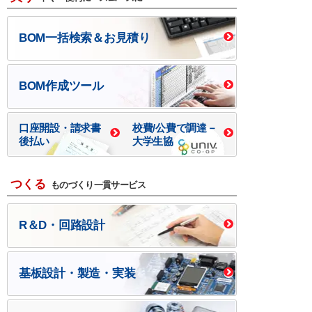
BOM一括検索＆お見積り
BOM作成ツール
口座開設・請求書
校費/公費で調達－
後払い
大学生協
つくる
ものづくり一貫サービス
R＆D・回路設計
基板設計・製造・実装