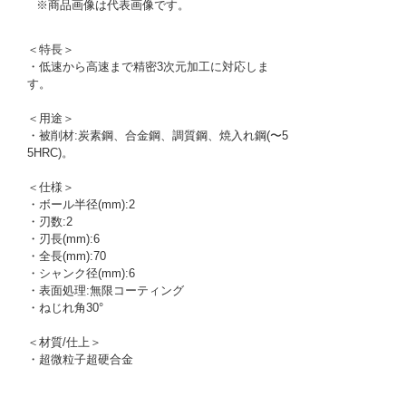
※商品画像は代表画像です。
＜特長＞
・低速から高速まで精密3次元加工に対応しま
す。
＜用途＞
・被削材:炭素鋼、合金鋼、調質鋼、焼入れ鋼(〜5
5HRC)。
＜仕様＞
・ボール半径(mm):2
・刃数:2
・刃長(mm):6
・全長(mm):70
・シャンク径(mm):6
・表面処理:無限コーティング
・ねじれ角30°
＜材質/仕上＞
・超微粒子超硬合金
1165496
!095! MSB230 R2-D6