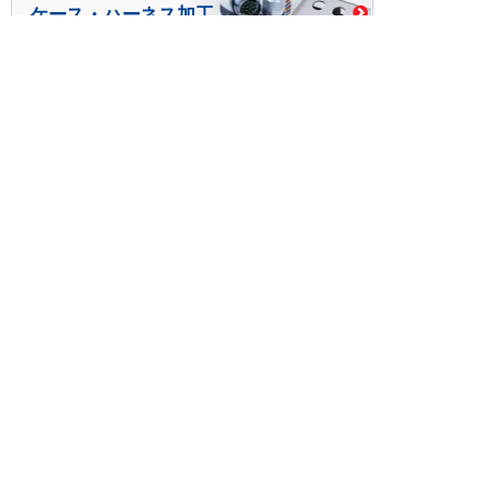
ケース・ハーネス加工
※掲載されている価格には消費税、各種手数料が含まれ
ておりません。別途消費税およびお支払方法に応じた
手数料が必要になります。
※このホームページに掲載されている、記事・写真の一
部または全部をそのまま、または改変して利用・転
載・転用することを禁じます。
※商品によって販売価格が店頭価格と異なる場合がござ
います。
※弊社ではお客様が商品を選びやすくするためにデータ
シートの提供や技術情報、商品画像の表示を行ってい
ます。
しかしさまざまな事情により、これらの情報がすべて
正確であることを弊社が保証することはできません。
商品の正確な仕様等は各メーカーの最新のデータシー
トで確認して頂きますようお願いいたします。
また、商品画像につきましても、当アイテムとは異な
るイメージ画像を表示している場合がございます。
ご注文の際はくれぐれもご注意願います。また、注文