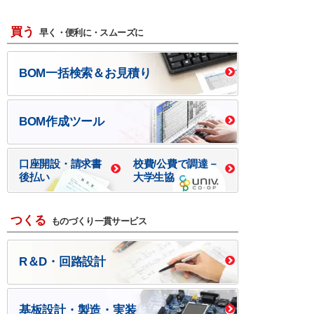
買う
早く・便利に・スムーズに
BOM一括検索＆お見積り
BOM作成ツール
口座開設・請求書
校費/公費で調達－
後払い
大学生協
つくる
ものづくり一貫サービス
R＆D・回路設計
基板設計・製造・実装