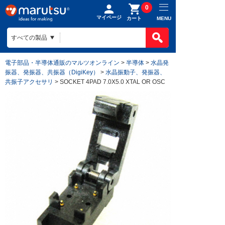
0
マイページ
MENU
カート
電子部品・半導体通販のマルツオンライン
>
半導体
>
水晶発
振器、発振器、共振器（DigiKey）
>
水晶振動子、発振器、
共振子アクセサリ
> SOCKET 4PAD 7.0X5.0 XTAL OR OSC