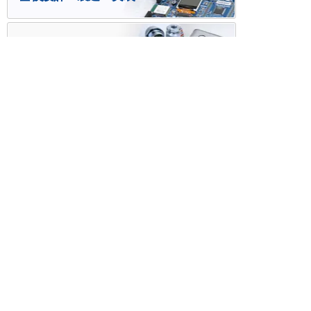
ケース・ハーネス加工
※掲載されている価格には消費税、各種手数料が含まれ
ておりません。別途消費税およびお支払方法に応じた
手数料が必要になります。
※このホームページに掲載されている、記事・写真の一
部または全部をそのまま、または改変して利用・転
載・転用することを禁じます。
※商品によって販売価格が店頭価格と異なる場合がござ
います。
※弊社ではお客様が商品を選びやすくするためにデータ
シートの提供や技術情報、商品画像の表示を行ってい
ます。
しかしさまざまな事情により、これらの情報がすべて
正確であることを弊社が保証することはできません。
商品の正確な仕様等は各メーカーの最新のデータシー
トで確認して頂きますようお願いいたします。