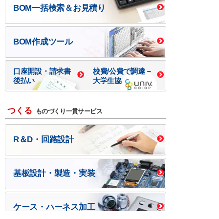
BOM一括検索＆お見積り
BOM作成ツール
口座開設・請求書
校費/公費で調達－
後払い
大学生協
つくる
ものづくり一貫サービス
R＆D・回路設計
基板設計・製造・実装
ケース・ハーネス加工