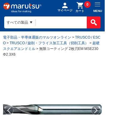
0
マイページ
MENU
カート
電子部品・半導体通販のマルツオンライン
>
TRUSCO / ESC
O
>
TRUSCO / 旋削・フライス加工工具（切削工具）
>
超硬
スクエアエンドミル
> 無限コーティング 2枚刃EM MSE230
Φ2.3X6