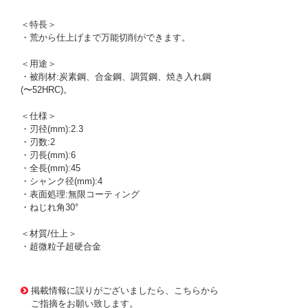
＜特長＞
・荒から仕上げまで万能切削ができます。
＜用途＞
・被削材:炭素鋼、合金鋼、調質鋼、焼き入れ鋼
(〜52HRC)。
＜仕様＞
・刃径(mm):2.3
・刃数:2
・刃長(mm):6
・全長(mm):45
・シャンク径(mm):4
・表面処理:無限コーティング
・ねじれ角30°
＜材質/仕上＞
・超微粒子超硬合金
1165550
!095! MSE230 2.3X6
掲載情報に誤りがございましたら、こちらから
ご指摘をお願い致します。