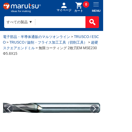
0
マイページ
MENU
カート
電子部品・半導体通販のマルツオンライン
>
TRUSCO / ESC
O
>
TRUSCO / 旋削・フライス加工工具（切削工具）
>
超硬
スクエアエンドミル
> 無限コーティング 2枚刃EM MSE230
Φ5.8X15