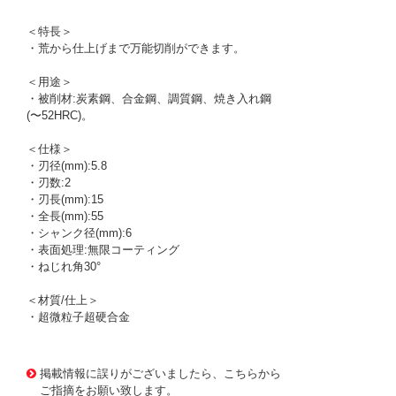
＜特長＞
・荒から仕上げまで万能切削ができます。
＜用途＞
・被削材:炭素鋼、合金鋼、調質鋼、焼き入れ鋼
(〜52HRC)。
＜仕様＞
・刃径(mm):5.8
・刃数:2
・刃長(mm):15
・全長(mm):55
・シャンク径(mm):6
・表面処理:無限コーティング
・ねじれ角30°
＜材質/仕上＞
・超微粒子超硬合金
1165585
!095! MSE230 5.8X15
掲載情報に誤りがございましたら、こちらから
ご指摘をお願い致します。