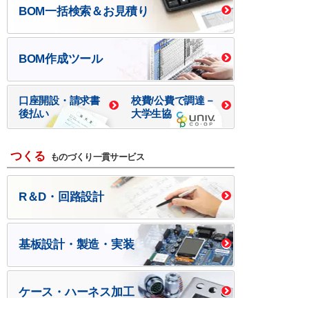
BOM一括検索＆お見積り
BOM作成ツール
口座開設・請求書
校費/公費で調達－
後払い
大学生協
つくる
ものづくり一貫サービス
R＆D・回路設計
基板設計・製造・実装
ケース・ハーネス加工