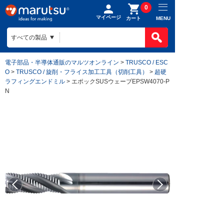
0
マイページ
MENU
カート
電子部品・半導体通販のマルツオンライン
>
TRUSCO / ESC
O
>
TRUSCO / 旋削・フライス加工工具（切削工具）
>
超硬
ラフィングエンドミル
> エポックSUSウェーブEPSW4070-P
N