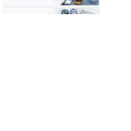
ケース・ハーネス加工
※掲載されている価格には消費税、各種手数料が含まれ
ておりません。別途消費税およびお支払方法に応じた
手数料が必要になります。
※このホームページに掲載されている、記事・写真の一
部または全部をそのまま、または改変して利用・転
載・転用することを禁じます。
※商品によって販売価格が店頭価格と異なる場合がござ
います。
※弊社ではお客様が商品を選びやすくするためにデータ
シートの提供や技術情報、商品画像の表示を行ってい
ます。
しかしさまざまな事情により、これらの情報がすべて
正確であることを弊社が保証することはできません。
商品の正確な仕様等は各メーカーの最新のデータシー
トで確認して頂きますようお願いいたします。
また、商品画像につきましても、当アイテムとは異な