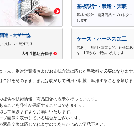
基板設計・製造・実装
基板の設計、開発商品のプロトタイ
します
で調達－大学生協
ケース・ハーネス加工
文・支払い・受け取り
穴あけ・切削・塗装など、仕様にあ
を、1個からご提供いたします
大学生協組合員様
ません。別途消費税およびお支払方法に応じた手数料が必要になります
は全部をそのまま、または改変して利用・転載・転用することを禁じま
。
の提供や技術情報、商品画像の表示を行っています。
あることを弊社が保証することはできません。
認して頂きますようお願いいたします。
ージ画像を表示している場合がございます。
の返品交換は応じかねますのであらかじめご了承下さい。