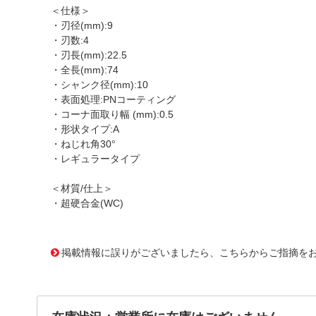
＜仕様＞
・刃径(mm):9
・刃数:4
・刃長(mm):22.5
・全長(mm):74
・シャンク径(mm):10
・表面処理:PNコーティング
・コーナ面取り幅 (mm):0.5
・形状タイプ:A
・ねじれ角30°
・レギュラータイプ
＜材質/仕上＞
・超硬合金(WC)
1165723
!095! EPSW4090-PN
掲載情報に誤りがございましたら、こちらからご指摘を