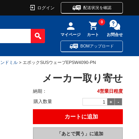
ログイン
配送状況を確認
0
マイページ
カート
お問合せ
BOMアップロード
エンドミル
> エポックSUSウェーブEPSW4090-PN
メーカー取り寄せ
納期：
4営業日程度
購入数量