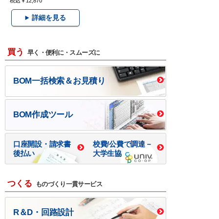
税込￥12,870
詳細を見る
買う
早く・便利に・スムーズに
BOM一括検索＆お見積り
BOM作成ツール
口座開設・請求書
校費/公費で調達－
後払い
大学生協
つくる
ものづくり一貫サービス
R＆D・回路設計