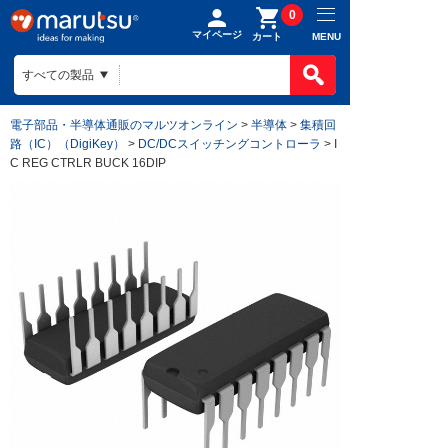
0
マイページ
MENU
カート
電子部品・半導体通販のマルツオンライン
>
半導体
>
集積回
路（IC）（DigiKey）
>
DC/DCスイッチングコントローラ
> I
C REG CTRLR BUCK 16DIP