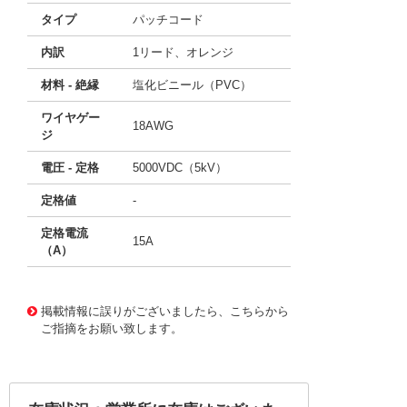
タイプ
パッチコード
内訳
1リード、オレンジ
材料 - 絶縁
塩化ビニール（PVC）
ワイヤゲー
18AWG
ジ
電圧 - 定格
5000VDC（5kV）
定格値
-
定格電流
15A
（A）
11658822
!041! B-12-3
掲載情報に誤りがございましたら、こちらから
ご指摘をお願い致します。