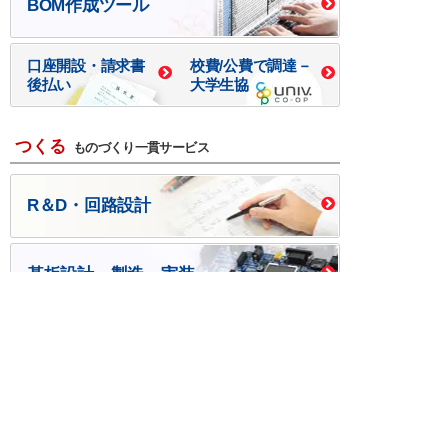
BOM作成ツール
口座開設・請求書
校費/公費で調達－
後払い
大学生協
つくる
ものづくり一貫サービス
R＆D・回路設計
基板設計・製造・実装
ケース・ハーネス加工
※掲載されている価格には消費税、各種手数料が含まれ
ておりません。別途消費税およびお支払方法に応じた