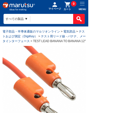
0
マイページ
MENU
カート
電子部品・半導体通販のマルツオンライン
>
電気部品
>
テス
トおよび測定（DigiKey）
>
テスト用リード線 - バナナ、メー
タインターフェース
> TEST LEAD BANANA TO BANANA 12"