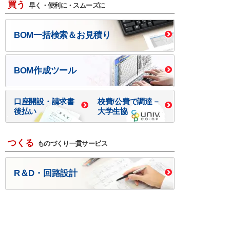
買う
早く・便利に・スムーズに
BOM一括検索＆お見積り
BOM作成ツール
口座開設・請求書
校費/公費で調達－
後払い
大学生協
つくる
ものづくり一貫サービス
R＆D・回路設計
基板設計・製造・実装