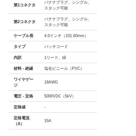
バナナプラグ、シングル、
第1コネクタ
スタック可能
バナナプラグ、シングル、
第2コネクタ
スタック可能
ケーブル長
4.0インチ（101.60mm）
タイプ
パッチコード
内訳
1リード、緑
材料 - 絶縁
塩化ビニール（PVC）
ワイヤゲー
18AWG
ジ
電圧 - 定格
5000VDC（5kV）
定格値
-
定格電流
15A
（A）