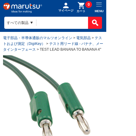
0
マイページ
MENU
カート
電子部品・半導体通販のマルツオンライン
>
電気部品
>
テス
トおよび測定（DigiKey）
>
テスト用リード線 - バナナ、メー
タインターフェース
> TEST LEAD BANANA TO BANANA 4"