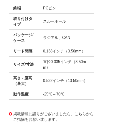
終端
PCピン
取り付けタ
スルーホール
イプ
パッケージ/
ラジアル、CAN
ケース
リード間隔
0.138インチ（3.50mm）
直径0.335インチ（8.50m
サイズ/寸法
m）
高さ - 座高
0.532インチ（13.50mm）
（最大）
動作温度
-25°C～70°C
11659472
!041! B0810-2R5105
掲載情報に誤りがございましたら、こちらから
ご指摘をお願い致します。