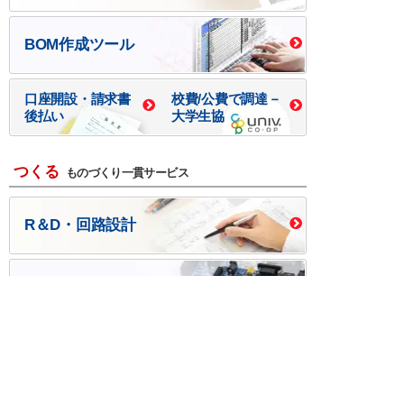
BOM作成ツール
口座開設・請求書
校費/公費で調達－
後払い
大学生協
つくる
ものづくり一貫サービス
R＆D・回路設計
基板設計・製造・実装
ケース・ハーネス加工