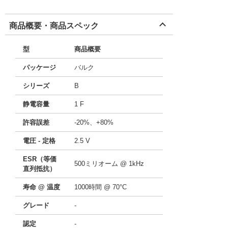
商品概要・商品スペック
型
商品概要
パッケージ
バルク
シリーズ
B
静電容量
1 F
許容誤差
-20%、+80%
電圧 - 定格
2.5 V
ESR（等価
500ミリオーム @ 1kHz
直列抵抗）
寿命 @ 温度
1000時間 @ 70°C
グレード
-
認定
-