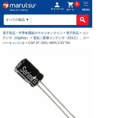
0
マイページ
MENU
カート
電子部品・半導体通販のマルツオンライン
>
電子部品
>
コン
デンサ（DigiKey）
>
電気二重層コンデンサ（EDLC）、スー
パーキャパシタ
> CAP 1F -20% +80% 2.5V T/H